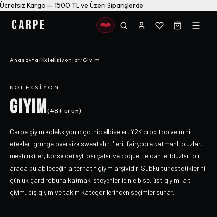
Ücretsiz Kargo — 1500 TL ve Üzeri Siparişlerde
CARPE
Anasayfa
/
Koleksiyonlar
/
Giyim
KOLEKSIYON
GIYIM
(
48+
ürün)
Carpe giyim koleksiyonu; gothic elbiseler, Y2K crop top ve mini
etekler, grunge oversize sweatshirt'leri, fairycore katmanlı bluzlar,
mesh üstler, korse detaylı parçalar ve coquette dantel bluzları bir
arada bulabileceğin alternatif giyim arşividir. Subkültür estetiklerini
günlük gardırobuna katmak isteyenler için elbise, üst giyim, alt
giyim, dış giyim ve takım kategorilerinden seçimler sunar.