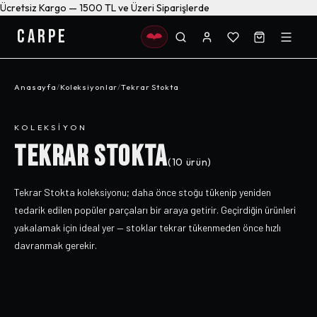
Ücretsiz Kargo — 1500 TL ve Üzeri Siparişlerde
CARPE
Anasayfa
/
Koleksiyonlar
/
Tekrar Stokta
KOLEKSIYON
TEKRAR STOKTA
(
10
ürün)
Tekrar Stokta koleksiyonu; daha önce stoğu tükenip yeniden
tedarik edilen popüler parçaları bir araya getirir. Geçirdiğin ürünleri
yakalamak için ideal yer — stoklar tekrar tükenmeden önce hızlı
davranmak gerekir.