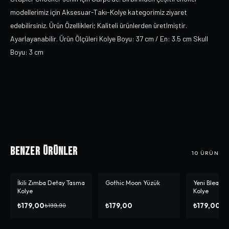
modellerimiz için Aksesuar-Takı-Kolye kategorimiz ziyaret
edebilirsiniz. Ürün Özellikleri; Kaliteli ürünlerden üretlmiştir.
Ayarlayanabilir. Ürün Ölçüleri Kolye Boyu: 37 cm / En: 3.5 cm Skull
Boyu: 3 cm
Benzer Ürünler
10
ÜRÜN
İkili Zımba Detay Tasma
Gothic Moon Yüzük
Yeni Bleach
-%
10
Kolye
Kolye
₺179,00
₺179,00
₺179,00
₺199,90