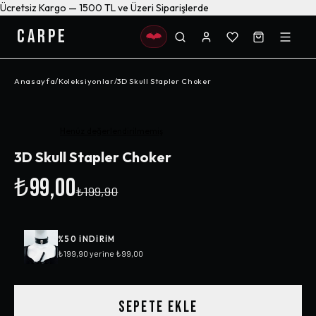
Ücretsiz Kargo — 1500 TL ve Üzeri Siparişlerde
CARPE
Anasayfa
/
Koleksiyonlar
/
3D Skull Stapler Choker
-%
50
Henüz değerlendirilmemiş
3D Skull Stapler Choker
₺99,00
₺199,90
%
50
INDIRIM
₺199,90
yerine
₺99,00
SEPETE EKLE