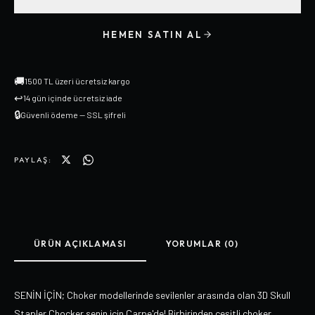
HEMEN SATIN AL
🚚
1500 TL üzeri ücretsiz kargo
↩
14 gün içinde ücretsiz iade
🔒
Güvenli ödeme — SSL şifreli
PAYLAŞ:
ÜRÜN AÇIKLAMASI
YORUMLAR (0)
SENİN İÇİN; Choker modellerinde sevilenler arasında olan 3D Skull
Stapler Chocker senin için Carpe'de! Birbirinden çeşitli choker