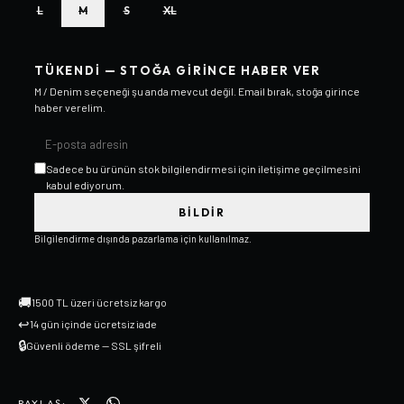
L
M
S
XL
TÜKENDI — STOĞA GIRINCE HABER VER
M / Denim
seçeneği şu anda mevcut değil. Email bırak, stoğa girince
haber verelim.
Sadece bu ürünün stok bilgilendirmesi için iletişime geçilmesini
kabul ediyorum.
BILDIR
Bilgilendirme dışında pazarlama için kullanılmaz.
🚚
1500 TL üzeri ücretsiz kargo
↩
14 gün içinde ücretsiz iade
🔒
Güvenli ödeme — SSL şifreli
PAYLAŞ: