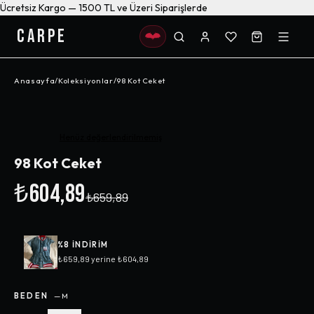
Ücretsiz Kargo — 1500 TL ve Üzeri Siparişlerde
CARPE
Anasayfa
/
Koleksiyonlar
/
98 Kot Ceket
-%
8
Henüz değerlendirilmemiş
98 Kot Ceket
₺604,89
₺659,89
%
8
INDIRIM
₺659,89
yerine
₺604,89
BEDEN
—
M