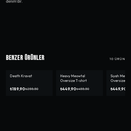
denim'dir.
Benzer Ürünler
10
ÜRÜN
Death Kravat
Heavy Meowtal
Siyah Meowta
-%
37
-%
10
-%
10
Oversize T-shirt
Oversize T-s
₺189,90
₺449,90
₺449,90
₺299,90
₺499,90
₺4