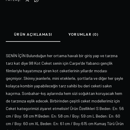
ÜRÜN AÇIKLAMASI
YORUMLAR (0)
SENİN İÇİN Bulunduğun her ortama havalı bir giriş yap ve tarzına
tarz kat diye 98 Kot Ceket senin için Carpe'de Yabancı gençlik
filmleriyle hayatımıza giren kot ceketlerinin yıllardır modası
geçmiyor. Skinny jeanlerle, mini eteklerle, şortlarla ve diğer her şeyle
kolayca kombin yapabileceğin tarz sahibi bu deri ceketi sakın
kaçırma. Sonbahar-kış aylarında hem sizi soğuktan koruyacak hem
de tarzınıza eşlik edecek. Birbirinden çeşitli ceket modellerimiz için
Ceket kategorimizi ziyaret etmelisin! Ürün Özellikleri S Beden: En: 56
cm / Boy: 58 cm M Beden: En: 58 cm / Boy: 59 cm L Beden: En: 60
cm / Boy: 60 cm XL Beden: En: 61 cm / Boy:615 cm Kumaş Türü Ürün