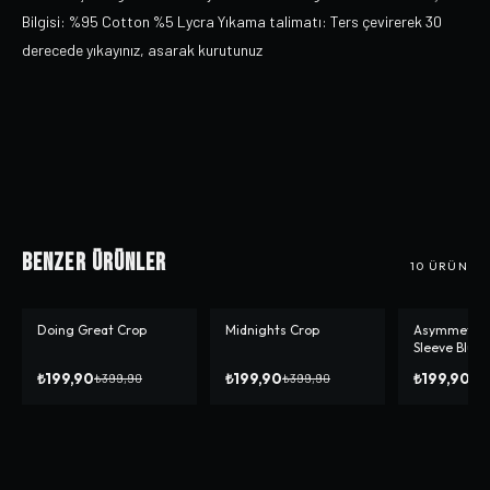
Bilgisi: %95 Cotton %5 Lycra Yıkama talimatı: Ters çevirerek 30
derecede yıkayınız, asarak kurutunuz
Benzer Ürünler
10
ÜRÜN
Doing Great Crop
Midnights Crop
Asymmetrica
-%
50
-%
50
-%
56
Sleeve Bluz
₺199,90
₺199,90
₺199,90
₺399,90
₺399,90
₺4