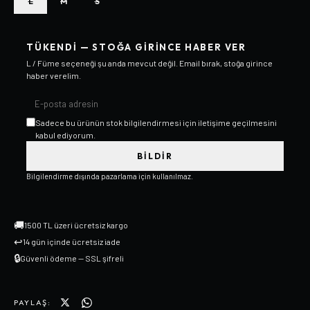
L
M
S
TÜKENDI — STOĞA GIRINCE HABER VER
L / Füme
seçeneği şu anda mevcut değil. Email bırak, stoğa girince
haber verelim.
Sadece bu ürünün stok bilgilendirmesi için iletişime geçilmesini
kabul ediyorum.
BILDIR
Bilgilendirme dışında pazarlama için kullanılmaz.
🚚
1500 TL üzeri ücretsiz kargo
↩
14 gün içinde ücretsiz iade
🔒
Güvenli ödeme — SSL şifreli
PAYLAŞ: