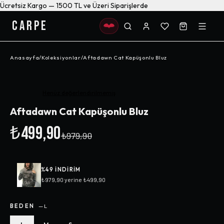
Ücretsiz Kargo — 1500 TL ve Üzeri Siparişlerde
CARPE
Anasayfa
/
Koleksiyonlar
/
Aftadawn Cat Kapüşonlu Bluz
-%
49
Henüz değerlendirilmemiş
Aftadawn Cat Kapüşonlu Bluz
₺499,90
₺979,90
%
49
INDIRIM
₺979,90
yerine
₺499,90
BEDEN
—
L