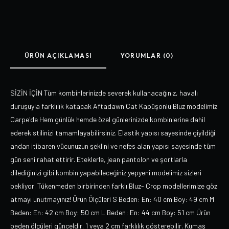
ÜRÜN AÇIKLAMASI
YORUMLAR (0)
SİZİN İÇİN Tüm kombinlerinizde severek kullanacağınız, havalı
duruşuyla farklılık katacak Aftadawn Cat Kapüşonlu Bluz modelimiz
Carpe'de Hem günlük hemde özel günlerinizde kombinlerine dahil
ederek stilinizi tamamlayabilirsiniz. Elastik yapısı sayesinde giyildiği
andan itibaren vücunuzun şeklini ve nefes alan yapısı sayesinde tüm
gün seni rahat ettirir. Eteklerle, jean pantolon ve şortlarla
dilediğinizi gibi kombin yapabileceğiniz yepyeni modelimiz sizleri
bekliyor. Tükenmeden birbirinden farklı Bluz- Crop modellerimize göz
atmayı unutmayınız! Ürün Ölçüleri S Beden: En: 40 cm Boy: 49 cm M
Beden: En: 42 cm Boy: 50 cm L Beden: En: 44 cm Boy: 51 cm Ürün
beden ölçüleri günceldir. 1 veya 2 cm farklılık gösterebilir. Kumaş