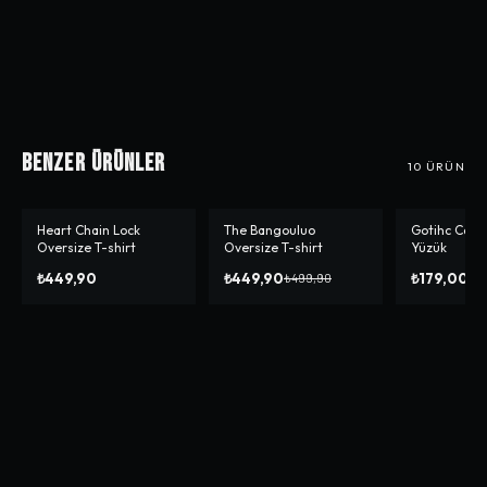
Benzer Ürünler
10
ÜRÜN
Heart Chain Lock
The Bangouluo
Gotihc Cat 
-%
10
Oversize T-shirt
Oversize T-shirt
Yüzük
₺449,90
₺449,90
₺179,00
₺499,90