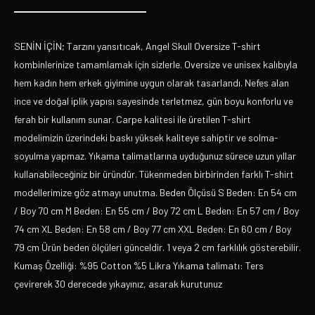
SENİN İÇİN; Tarzını yansıtıcak, Angel Skull Oversize T-shirt
kombinlerinize tamamlamak için sizlerle. Oversize ve unisex kalıbıyla
hem kadın hem erkek giyimine uygun olarak tasarlandı. Nefes alan
ince ve doğal iplik yapısı sayesinde terletmez, gün boyu konforlu ve
ferah bir kullanım sunar. Carpe kalitesi ile üretilen T-shirt
modelimizin üzerindeki baskı yüksek kaliteye sahiptir ve solma-
soyulma yapmaz. Yıkama talimatlarına uyduğunuz sürece uzun yıllar
kullanabileceğiniz bir üründür. Tükenmeden birbirinden farklı T-shirt
modellerimize göz atmayı unutma. Beden Ölçüsü S Beden: En 54 cm
/ Boy 70 cm M Beden: En 55 cm / Boy 72 cm L Beden: En 57 cm / Boy
74 cm XL Beden: En 58 cm / Boy 77 cm XXL Beden: En 60 cm / Boy
79 cm Ürün beden ölçüleri günceldir. 1 veya 2 cm farklılık gösterebilir.
Kumaş Özelliği: %95 Cotton %5 Likra Yıkama talimatı: Ters
çevirerek 30 derecede yıkayınız, asarak kurutunuz