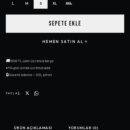
L
M
S
XL
XXL
SEPETE EKLE
HEMEN SATIN AL
🚚
1500 TL üzeri ücretsiz kargo
↩
14 gün içinde ücretsiz iade
🔒
Güvenli ödeme — SSL şifreli
PAYLAŞ:
ÜRÜN AÇIKLAMASI
YORUMLAR (0)