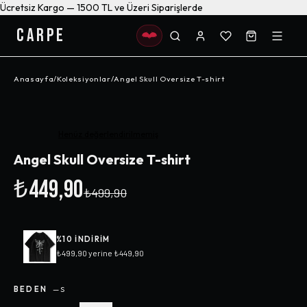
Ücretsiz Kargo — 1500 TL ve Üzeri Siparişlerde
CARPE
Anasayfa
/
Koleksiyonlar
/
Angel Skull Oversize T-shirt
-%
10
Henüz değerlendirilmemiş
Angel Skull Oversize T-shirt
₺449,90
₺499,90
%
10
INDIRIM
₺499,90
yerine
₺449,90
BEDEN
—
S