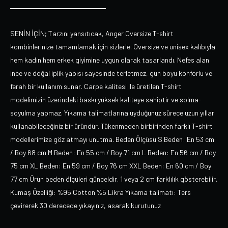
SENİN İÇİN; Tarzını yansıtıcak, Anger Oversize T-shirt
kombinlerinize tamamlamak için sizlerle. Oversize ve unisex kalıbıyla
hem kadın hem erkek giyimine uygun olarak tasarlandı. Nefes alan
ince ve doğal iplik yapısı sayesinde terletmez, gün boyu konforlu ve
ferah bir kullanım sunar. Carpe kalitesi ile üretilen T-shirt
modelimizin üzerindeki baskı yüksek kaliteye sahiptir ve solma-
soyulma yapmaz. Yıkama talimatlarına uyduğunuz sürece uzun yıllar
kullanabileceğiniz bir üründür. Tükenmeden birbirinden farklı T-shirt
modellerimize göz atmayı unutma. Beden Ölçüsü S Beden: En 53 cm
/ Boy 68 cm M Beden: En 55 cm / Boy 71 cm L Beden: En 56 cm / Boy
75 cm XL Beden: En 59 cm / Boy 76 cm XXL Beden: En 60 cm / Boy
77 cm Ürün beden ölçüleri günceldir. 1 veya 2 cm farklılık gösterebilir.
Kumaş Özelliği: %95 Cotton %5 Likra Yıkama talimatı: Ters
çevirerek 30 derecede yıkayınız, asarak kurutunuz