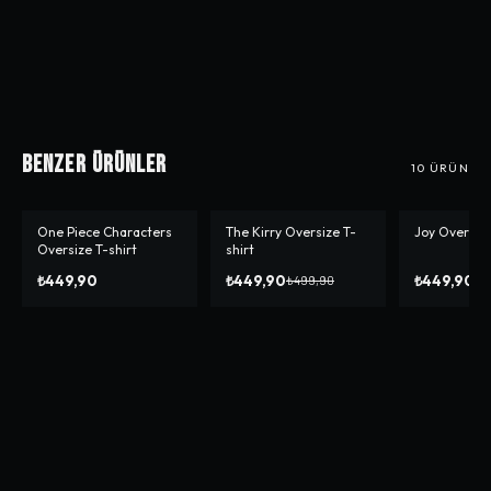
Benzer Ürünler
10
ÜRÜN
One Piece Characters
The Kirry Oversize T-
Joy Oversize
-%
10
-%
10
Oversize T-shirt
shirt
₺449,90
₺449,90
₺449,90
₺499,90
₺4