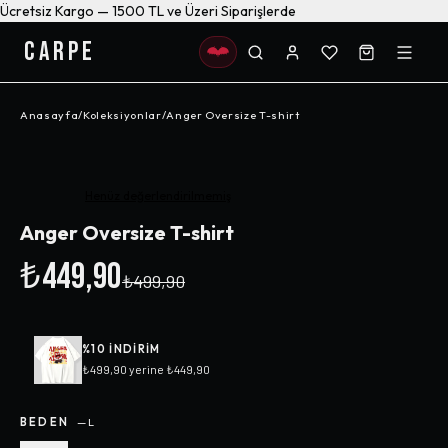
Ücretsiz Kargo — 1500 TL ve Üzeri Siparişlerde
CARPE
Anasayfa
/
Koleksiyonlar
/
Anger Oversize T-shirt
-%
10
Henüz değerlendirilmemiş
Anger Oversize T-shirt
₺449,90
₺499,90
%
10
INDIRIM
₺499,90
yerine
₺449,90
BEDEN
—
L