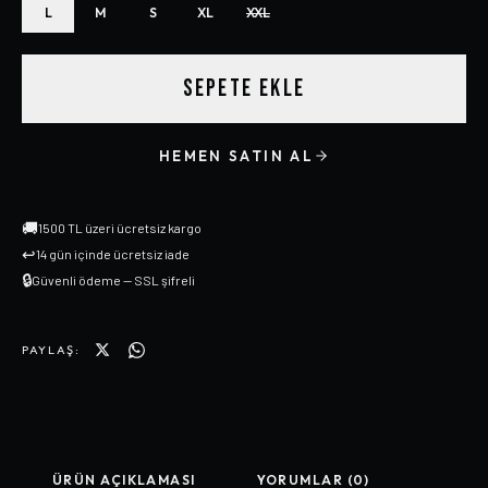
L
M
S
XL
XXL
SEPETE EKLE
HEMEN SATIN AL
🚚
1500 TL üzeri ücretsiz kargo
↩
14 gün içinde ücretsiz iade
🔒
Güvenli ödeme — SSL şifreli
PAYLAŞ:
ÜRÜN AÇIKLAMASI
YORUMLAR (0)