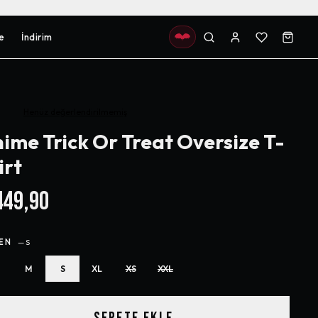
e
İndirim
Henüz değerlendirilmemiş
ime Trick Or Treat Oversize T-
irt
49,90
EN
—
S
M
S
XL
XS
XXL