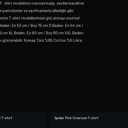
 T- shirt modelimiz oversize kalıp, sevilen karakter
an pantolonlar ve eşofmanlarla dilediğin gibi
Üretim T-shirt modellerimize göz atmayı unutma!
 Beden: En 53 cm / Boy 75 cm S Beden: En 54 cm /
79 cm XL Beden: En 60 cm / Boy 80 cm XXL Beden:
lık gösterebilir. Kumaş Türü %95 Cotton %5 Likra
 T-shirt
Spider Pink Oversize T-shirt
-%
10