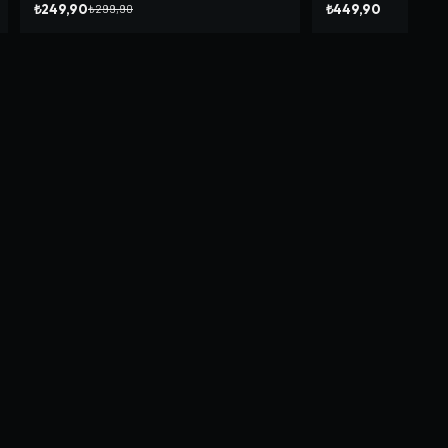
₺249,90
₺449,90
₺299,90