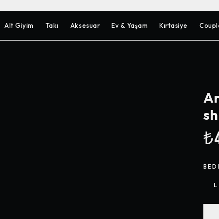
Alt Giyim
Takı
Aksesuar
Ev & Yaşam
Kırtasiye
Coupl
An
sh
₺4
BED
L