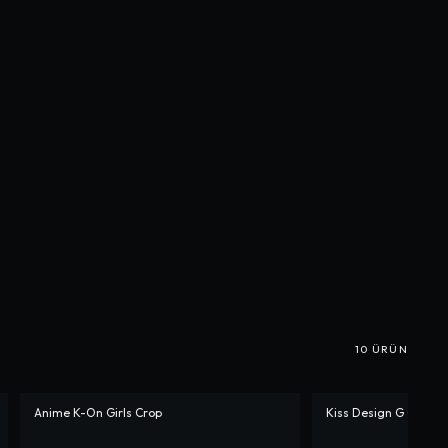
10
ÜRÜN
Anime K-On Girls Crop
Kiss Design G Oversiz
-%
17