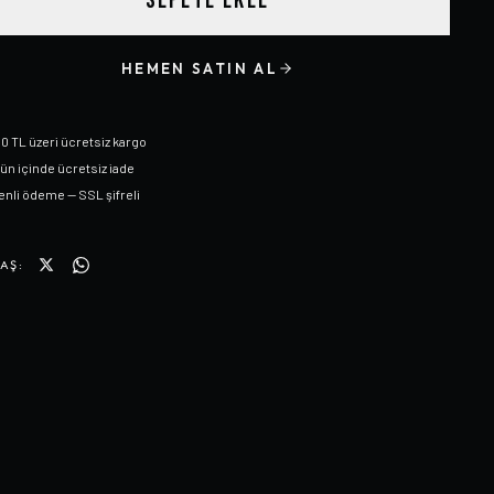
SEPETE EKLE
HEMEN SATIN AL
0 TL üzeri ücretsiz kargo
gün içinde ücretsiz iade
nli ödeme — SSL şifreli
AŞ: