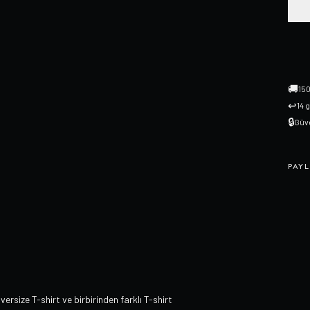
🚚
150
↩
14 
🔒
Güve
PAYL
ersize T-shirt ve birbirinden farklı T-shirt