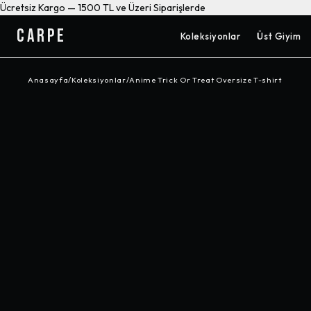
Ücretsiz Kargo — 1500 TL ve Üzeri Siparişlerde
CARPE
Koleksiyonlar
Üst Giyim
Anasayfa
/
Koleksiyonlar
/
Anime Trick Or Treat Oversize T-shirt