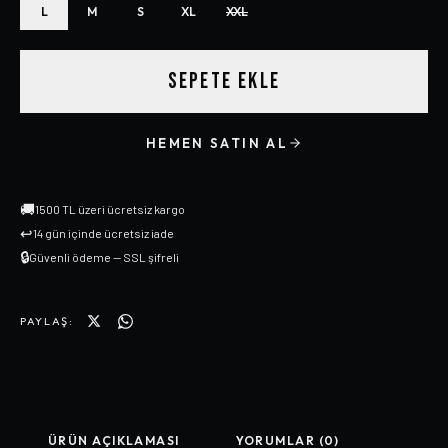
L
M
S
XL
XXL
SEPETE EKLE
HEMEN SATIN AL
🚚
1500 TL üzeri ücretsiz kargo
↩
14 gün içinde ücretsiz iade
🔒
Güvenli ödeme — SSL şifreli
PAYLAŞ:
ÜRÜN AÇIKLAMASI
YORUMLAR (0)