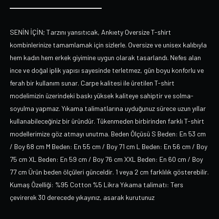
SENİN İÇİN; Tarzını yansıtıcak, Ankıety Oversize T-shirt
kombinlerinize tamamlamak için sizlerle. Oversize ve unisex kalıbıyla
hem kadın hem erkek giyimine uygun olarak tasarlandı. Nefes alan
ince ve doğal iplik yapısı sayesinde terletmez, gün boyu konforlu ve
ferah bir kullanım sunar. Carpe kalitesi ile üretilen T-shirt
modelimizin üzerindeki baskı yüksek kaliteye sahiptir ve solma-
soyulma yapmaz. Yıkama talimatlarına uyduğunuz sürece uzun yıllar
kullanabileceğiniz bir üründür. Tükenmeden birbirinden farklı T-shirt
modellerimize göz atmayı unutma. Beden Ölçüsü S Beden: En 53 cm
/ Boy 68 cm M Beden: En 55 cm / Boy 71 cm L Beden: En 56 cm / Boy
75 cm XL Beden: En 59 cm / Boy 76 cm XXL Beden: En 60 cm / Boy
77 cm Ürün beden ölçüleri günceldir. 1 veya 2 cm farklılık gösterebilir.
Kumaş Özelliği: %95 Cotton %5 Likra Yıkama talimatı: Ters
çevirerek 30 derecede yıkayınız, asarak kurutunuz