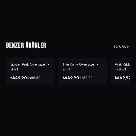
Benzer Ürünler
10
ÜRÜN
Spider Pink Oversize T-
The Kirry Oversize T-
Pink Ribbon
-%
10
-%
10
-%
10
shirt
shirt
T-shirt
₺449,90
₺449,90
₺449,90
₺499,90
₺499,90
₺4