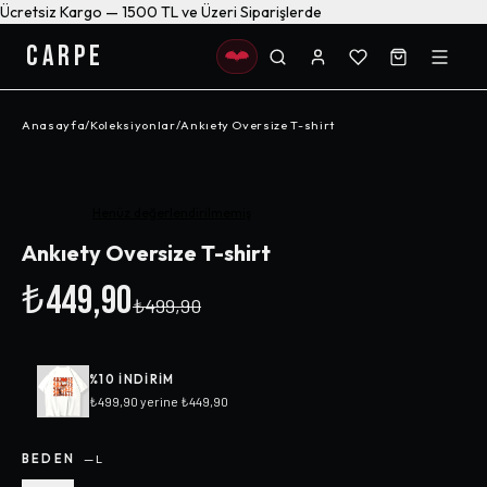
Ücretsiz Kargo — 1500 TL ve Üzeri Siparişlerde
CARPE
Anasayfa
/
Koleksiyonlar
/
Ankıety Oversize T-shirt
-%
10
Henüz değerlendirilmemiş
Ankıety Oversize T-shirt
₺449,90
₺499,90
%
10
INDIRIM
₺499,90
yerine
₺449,90
BEDEN
—
L