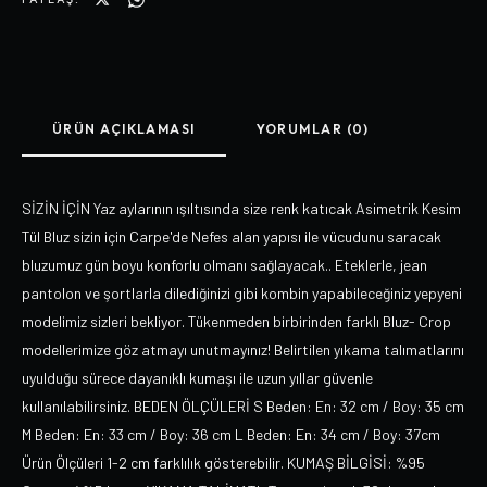
ÜRÜN AÇIKLAMASI
YORUMLAR (0)
SİZİN İÇİN Yaz aylarının ışıltısında size renk katıcak Asimetrik Kesim
Tül Bluz sizin için Carpe'de Nefes alan yapısı ile vücudunu saracak
bluzumuz gün boyu konforlu olmanı sağlayacak.. Eteklerle, jean
pantolon ve şortlarla dilediğinizi gibi kombin yapabileceğiniz yepyeni
modelimiz sizleri bekliyor. Tükenmeden birbirinden farklı Bluz- Crop
modellerimize göz atmayı unutmayınız! Belirtilen yıkama talımatlarını
uyulduğu sürece dayanıklı kumaşı ile uzun yıllar güvenle
kullanılabilirsiniz. BEDEN ÖLÇÜLERİ S Beden: En: 32 cm / Boy: 35 cm
M Beden: En: 33 cm / Boy: 36 cm L Beden: En: 34 cm / Boy: 37cm
Ürün Ölçüleri 1-2 cm farklılık gösterebilir. KUMAŞ BİLGİSİ: %95