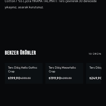
Cotton / %5 Lycra YIKAMA TALİMATI: Ters çevirerek 30 derecede
yıkayınız, asarak kurutunuz.
Benzer Ürünler
10
ÜRÜN
Ters Dikiş Hello Gothıc
Ters Dikiş Meowtallıc
Ters Dikiş A
-%
50
-%
31
-%
14
Crop
Crop
₺199,90
₺199,90
₺249,90
₺399,90
₺289,90
₺2