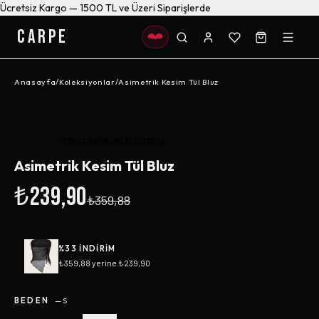
Ücretsiz Kargo — 1500 TL ve Üzeri Siparişlerde
CARPE
Anasayfa
/
Koleksiyonlar
/
Asimetrik Kesim Tül Bluz
-%
33
Henüz değerlendirilmemiş
Asimetrik Kesim Tül Bluz
₺239,90
₺359,88
%
33
INDIRIM
₺359,88
yerine
₺239,90
BEDEN
—
S