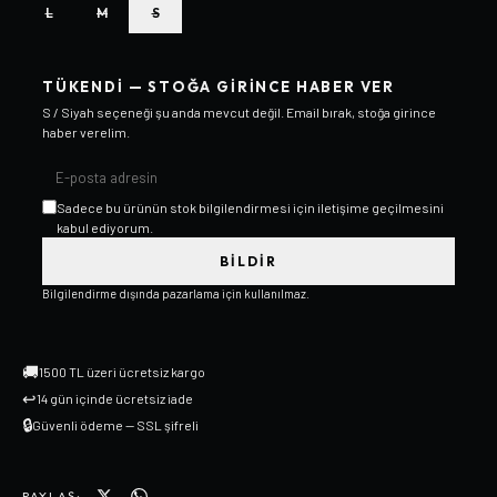
L
M
S
TÜKENDI — STOĞA GIRINCE HABER VER
S / Siyah
seçeneği şu anda mevcut değil. Email bırak, stoğa girince
haber verelim.
Sadece bu ürünün stok bilgilendirmesi için iletişime geçilmesini
kabul ediyorum.
BILDIR
Bilgilendirme dışında pazarlama için kullanılmaz.
🚚
1500 TL üzeri ücretsiz kargo
↩
14 gün içinde ücretsiz iade
🔒
Güvenli ödeme — SSL şifreli
PAYLAŞ: