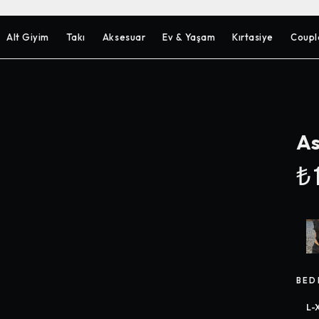
Alt Giyim
Takı
Aksesuar
Ev & Yaşam
Kırtasiye
Coupl
As
₺1
BED
L-