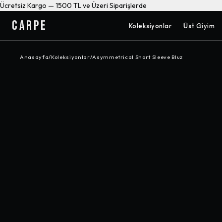
Ücretsiz Kargo — 1500 TL ve Üzeri Siparişlerde
CARPE
Koleksiyonlar
Üst Giyim
Anasayfa
/
Koleksiyonlar
/
Asymmetrical Short Sleeve Bluz
-%
56