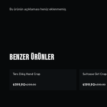
Bu ürünün açıklaması henüz eklenmemiş.
Benzer Ürünler
Ters Dikiş Hand Crop
Suitcase Girl Crop
-%
33
-%
50
₺199,90
₺199,90
₺299,90
₺399,90