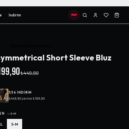
e
İndirim
Henüz değerlendirilmemiş
ymmetrical Short Sleeve Bluz
99,90
₺449,90
%
56
INDIRIM
₺449,90
yerine
₺199,90
EN
—
S-M
XL
S-M