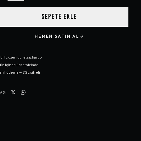
SEPETE EKLE
HEMEN SATIN AL
0 TL üzeri ücretsiz kargo
gün içinde ücretsiz iade
nli ödeme — SSL şifreli
AŞ: