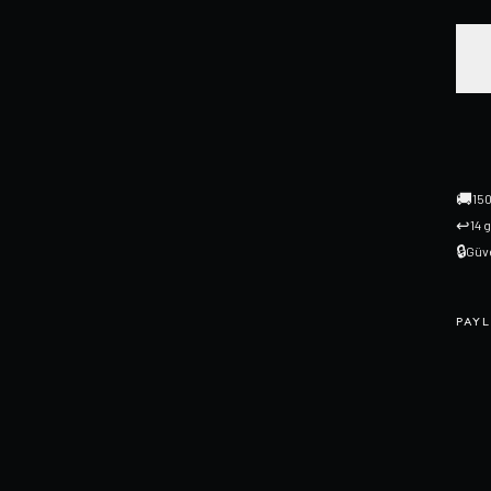
🚚
150
↩
14 
🔒
Güve
PAYL