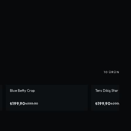
10
ÜRÜN
Blue Betty Crop
Ters Dikiş Star Crop
-%
50
-%
33
₺199,90
₺199,90
₺399,90
₺299,90