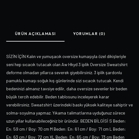
ÜRÜN AÇIKLAMASI
YORUMLAR (0)
SİZİN İÇİN Kalın ve yumuşacık oversize kumaşıyla özel dikişleriyle
seni hep sıcacık tutacak olan Aw Hkyd 3 iplik Oversize Sweatshirt
deforme olmadan yıllarca severek giyebilirsiniz. 3 iplik şardonlu
pamuklu kumaşı soğuk kış günlerinde sizi sıcacık tutucak. Kendi
bedeninizi almanız tavsiye edilir, daha oversize sevenler bir beden
büyük tercih edebilir. Beden tablosunu inceleyerek karar
verebilirsiniz. Sweatshirt üzerindeki baskı yüksek kaliteye sahiptir ve
solma-soyulma yapmaz. Yıkama talimatlarına uyduğunuz sürece
uzun yıllar kullanabileceğiniz bir üründür. BEDEN BİLGİSİ S Beden:
En: 59 cm / Boy: 70 cm M Beden: En: 61 cm / Boy: 71 cm L Beden:
En: 63 cm / Boy: 72 cm XL Beden: En: 65 cm / Boy: 73 cm Beden