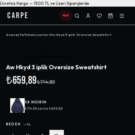
Ücretsiz Kargo — 1500 TL ve Üzeri Siparişlerde
CARPE
Anasayfa
/
Koleksiyonlar
/
Aw Hkyd 3 iplik Oversize Sweatshirt
-%
8
Henüz değerlendirilmemiş
Aw Hkyd 3 iplik Oversize Sweatshirt
₺659,89
₺714,89
%
8
INDIRIM
₺714,89
yerine
₺659,89
BEDEN
—
XL