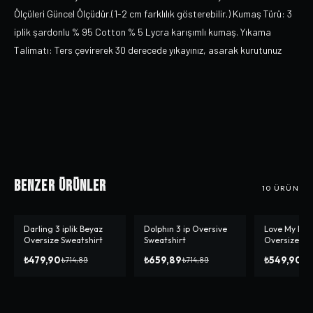
Ölçüleri Güncel Ölçüdür.(1-2 cm farklılık gösterebilir.) Kumaş Türü: 3
iplik şardonlu % 95 Cotton % 5 Lycra karışımlı kumaş. Yıkama
Talimatı: Ters çevirerek 30 derecede yıkayınız, asarak kurutunuz
Benzer Ürünler
10
ÜRÜN
Darling 3 iplik Beyaz
Dolphın 3 ip Oversive
Love My Boy
-%
33
-%
8
-%
31
Oversize Sweatshirt
Sweatshirt
Oversize Sw
₺479,90
₺659,89
₺549,90
₺714,89
₺714,89
₺7