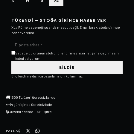
L
M
S
XL
TÜKENDI — STOĞA GIRINCE HABER VER
XL / Füme
seçeneği şu anda mevcut değil. Email bırak, stoğa girince
haber verelim.
Sadece bu ürünün stok bilgilendirmesi için iletişime geçilmesini
kabul ediyorum.
BILDIR
Bilgilendirme dışında pazarlama için kullanılmaz.
🚚
1500 TL üzeri ücretsiz kargo
↩
14 gün içinde ücretsiz iade
🔒
Güvenli ödeme — SSL şifreli
PAYLAŞ: