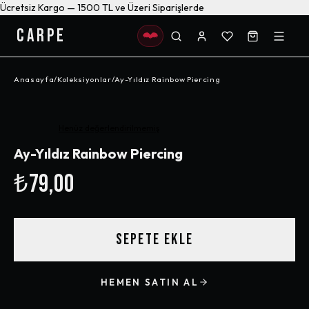
Ücretsiz Kargo — 1500 TL ve Üzeri Siparişlerde
CARPE
Anasayfa
/
Koleksiyonlar
/
Ay-Yıldız Rainbow Piercing
Henüz değerlendirilmemiş
Ay-Yıldız Rainbow Piercing
₺79,00
SEPETE EKLE
HEMEN SATIN AL