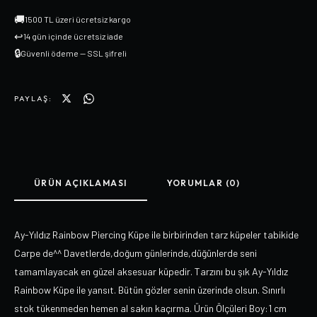
🚚
1500 TL üzeri ücretsiz kargo
↩
14 gün içinde ücretsiz iade
🔒
Güvenli ödeme — SSL şifreli
PAYLAŞ:
ÜRÜN AÇIKLAMASI
YORUMLAR (0)
Ay-Yıldız Rainbow Piercing Küpe ile birbirinden tarz küpeler tabikide
Carpe de^^ Davetlerde,doğum günlerinde,düğünlerde seni
tamamlayacak en güzel aksesuar küpedir. Tarzını bu şık Ay-Yıldız
Rainbow Küpe ile yansıt. Bütün gözler senin üzerinde olsun. Sınırlı
stok tükenmeden hemen al sakın kaçırma. Ürün Ölçüleri Boy:1 cm