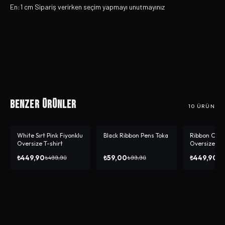
En:1 cm Sipariş verirken seçim yapmayı unutmayınız
Benzer Ürünler
10
ÜRÜN
White Sırt Pink Fiyonklu
Black Ribbon Pens Toka
Ribbon Cher
-%
10
-%
41
-%
10
Oversize T-shirt
Oversize T-s
₺449,90
₺59,00
₺449,90
₺499,90
₺99,90
₺4