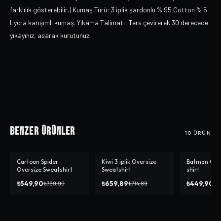
farklılık gösterebilir.) Kumaş Türü: 3 iplik şardonlu % 95 Cotton % 5
Lycra karışımlı kumaş. Yıkama Talimatı: Ters çevirerek 30 derecede
yıkayınız, asarak kurutunuz
Benzer Ürünler
10
ÜRÜN
Cartoon Spider
Kiwi 3 iplik Oversize
Batman Over
-%
31
-%
8
Oversize Sweatshirt
Sweatshirt
shirt
₺549,90
₺659,89
₺449,90
₺799,90
₺714,89