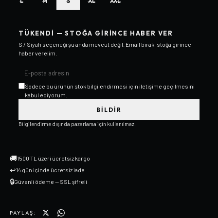
L
M
S
XL
XXL
TÜKENDI — STOĞA GIRINCE HABER VER
S / Siyah
seçeneği şu anda mevcut değil. Email bırak, stoğa girince
haber verelim.
Sadece bu ürünün stok bilgilendirmesi için iletişime geçilmesini
kabul ediyorum.
BILDIR
Bilgilendirme dışında pazarlama için kullanılmaz.
🚚
1500 TL üzeri ücretsiz kargo
↩
14 gün içinde ücretsiz iade
🔒
Güvenli ödeme — SSL şifreli
PAYLAŞ: