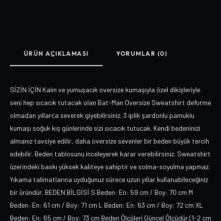
ÜRÜN AÇIKLAMASI
YORUMLAR (0)
SİZİN İÇİN Kalın ve yumuşacık oversize kumaşıyla özel dikişleriyle
seni hep sıcacık tutacak olan Bat-Man Oversize Sweatshirt deforme
olmadan yıllarca severek giyebilirsiniz. 3 iplik şardonlu pamuklu
kumaşı soğuk kış günlerinde sizi sıcacık tutucak. Kendi bedeninizi
almanız tavsiye edilir, daha oversize sevenler bir beden büyük tercih
edebilir. Beden tablosunu inceleyerek karar verebilirsiniz. Sweatshirt
üzerindeki baskı yüksek kaliteye sahiptir ve solma-soyulma yapmaz.
Yıkama talimatlarına uyduğunuz sürece uzun yıllar kullanabileceğiniz
bir üründür. BEDEN BİLGİSİ S Beden: En: 59 cm / Boy: 70 cm M
Beden: En: 61 cm / Boy: 71 cm L Beden: En: 63 cm / Boy: 72 cm XL
Beden: En: 65 cm / Boy: 73 cm Beden Ölçüleri Güncel Ölçüdür.(1-2 cm