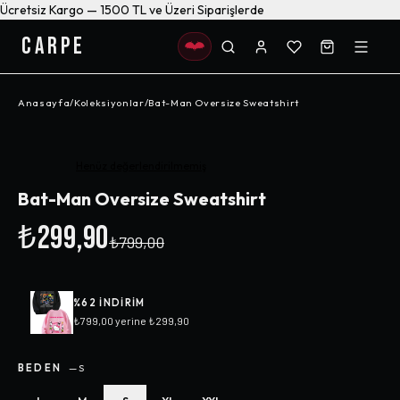
Ücretsiz Kargo — 1500 TL ve Üzeri Siparişlerde
CARPE
Anasayfa
/
Koleksiyonlar
/
Bat-Man Oversize Sweatshirt
-%
62
Henüz değerlendirilmemiş
Bat-Man Oversize Sweatshirt
₺299,90
₺799,00
%
62
INDIRIM
₺799,00
yerine
₺299,90
BEDEN
—
S