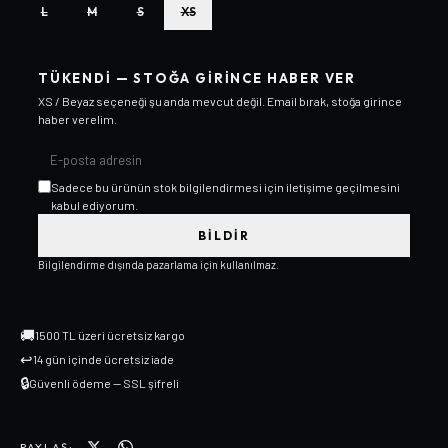
L
M
S
XS
TÜKENDI — STOĞA GIRINCE HABER VER
XS / Beyaz
seçeneği şu anda mevcut değil. Email bırak, stoğa girince
haber verelim.
Sadece bu ürünün stok bilgilendirmesi için iletişime geçilmesini
kabul ediyorum.
BILDIR
Bilgilendirme dışında pazarlama için kullanılmaz.
🚚
1500 TL üzeri ücretsiz kargo
↩
14 gün içinde ücretsiz iade
🔒
Güvenli ödeme — SSL şifreli
PAYLAŞ: