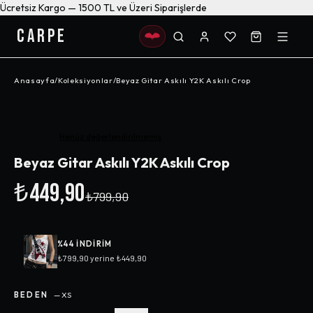
Ücretsiz Kargo — 1500 TL ve Üzeri Siparişlerde
CARPE
Anasayfa
/
Koleksiyonlar
/
Beyaz Gitar Askılı Y2K Askılı Crop
-%
44
Henüz değerlendirilmemiş
Beyaz Gitar Askılı Y2K Askılı Crop
₺449,90
₺799,90
%
44
INDIRIM
₺799,90
yerine
₺449,90
BEDEN
—
XS