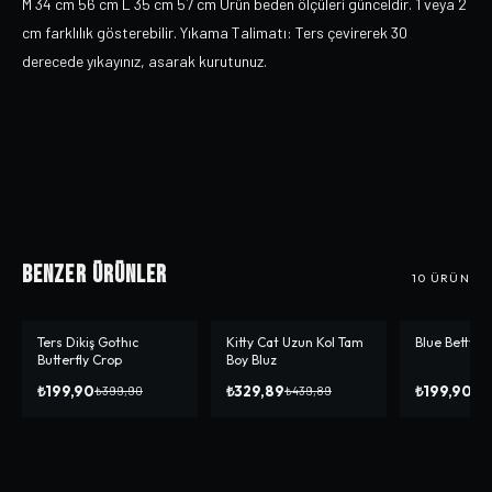
M 34 cm 56 cm L 35 cm 57 cm Ürün beden ölçüleri günceldir. 1 veya 2
cm farklılık gösterebilir. Yıkama Talimatı: Ters çevirerek 30
derecede yıkayınız, asarak kurutunuz.
Benzer Ürünler
10
ÜRÜN
Ters Dikiş Gothıc
Kitty Cat Uzun Kol Tam
Blue Betty C
-%
50
-%
25
-%
50
Butterfly Crop
Boy Bluz
₺199,90
₺329,89
₺199,90
₺399,90
₺439,89
₺3