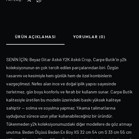
ÜRÜN AÇIKLAMASI
YORUMLAR (0)
SENİN İÇİN; Beyaz Gitar Askılı Y2K Askılı Crop, Carpe Butik'in y2k
koleksiyonunun en çok tercih edilen parçalarından biri. Özgün
tasarımı ve kesimiyle hem günlük hem de özel kombinlerin
vazgeçilmezi. Nefes alan ince ve doğal iplik yapısı sayesinde
terletmez, gün boyu konforlu ve ferah bir kullanım sunar. Carpe Butik
kalitesiyle üretilen bu modelin üzerindeki baskı yüksek kaliteye
sahiptir — solma ve soyulma yapmaz. Yıkama talimatlarına
uyduğunuz sürece uzun yıllar kullanabileceğiniz bir üründür.
Tükenmeden y2k koleksiyonumuzdaki diğer modellere de göz atmayı
unutma. Beden Ölçüsü Beden En Boy XS 32 cm 54 cm S 33 cm 55 cm