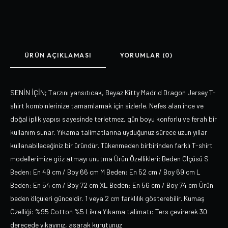
ÜRÜN AÇIKLAMASI
YORUMLAR (0)
SENİN İÇİN; Tarzını yansıtıcak, Beyaz Kitty Madrid Dragon Jersey T-
shirt kombinlerinize tamamlamak için sizlerle. Nefes alan ince ve
doğal iplik yapısı sayesinde terletmez, gün boyu konforlu ve ferah bir
kullanım sunar. Yıkama talimatlarına uyduğunuz sürece uzun yıllar
kullanabileceğiniz bir üründür. Tükenmeden birbirinden farklı T-shirt
modellerimize göz atmayı unutma Ürün Özellikleri; Beden Ölçüsü S
Beden: En 49 cm / Boy 66 cm M Beden: En 52 cm / Boy 69 cm L
Beden: En 54 cm / Boy 72 cm XL Beden: En 56 cm / Boy 74 cm Ürün
beden ölçüleri günceldir. 1 veya 2 cm farklılık gösterebilir. Kumaş
Özelliği: %95 Cotton %5 Likra Yıkama talimatı: Ters çevirerek 30
derecede yıkayınız, asarak kurutunuz