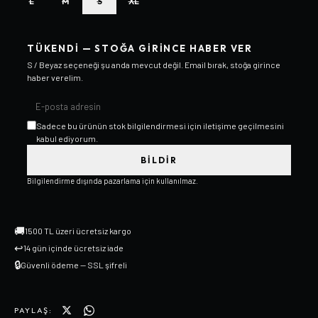
L
M
S
XL
TÜKENDI — STOĞA GIRINCE HABER VER
S / Beyaz
seçeneği şu anda mevcut değil. Email bırak, stoğa girince
haber verelim.
Sadece bu ürünün stok bilgilendirmesi için iletişime geçilmesini
kabul ediyorum.
BILDIR
Bilgilendirme dışında pazarlama için kullanılmaz.
🚚
1500 TL üzeri ücretsiz kargo
↩
14 gün içinde ücretsiz iade
🔒
Güvenli ödeme — SSL şifreli
PAYLAŞ: