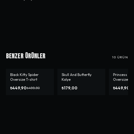
Benzer Ürünler
10
ÜRÜN
Black Kitty Spider
Skull And Butterfly
Princess Pe
-%
10
-%
10
Oversize T-shirt
Kolye
Oversize T-s
₺449,90
₺179,00
₺449,90
₺499,90
₺4