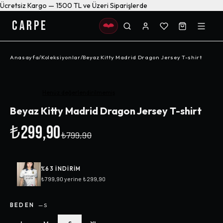
Ücretsiz Kargo — 1500 TL ve Üzeri Siparişlerde
CARPE
Anasayfa
/
Koleksiyonlar
/
Beyaz Kitty Madrid Dragon Jersey T-shirt
-%
63
Henüz değerlendirilmemiş
Beyaz Kitty Madrid Dragon Jersey T-shirt
₺299,90
₺799,90
%
63
INDIRIM
₺799,90
yerine
₺299,90
BEDEN
—
S