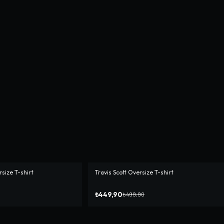
size T-shirt
Travis Scott Oversize T-shirt
-%
10
₺449,90
₺499,90