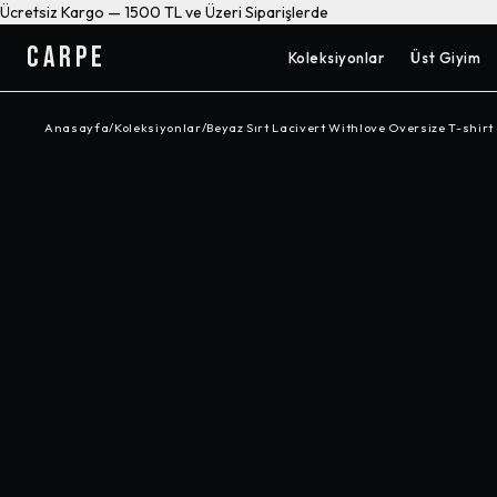
Ücretsiz Kargo — 1500 TL ve Üzeri Siparişlerde
CARPE
Koleksiyonlar
Üst Giyim
Anasayfa
/
Koleksiyonlar
/
Beyaz Sırt Lacivert Withlove Oversize T-shirt
-%
10