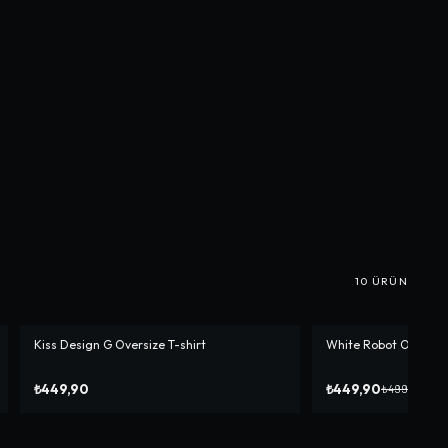
10
ÜRÜN
Kiss Design G Oversize T-shirt
White Robot Oversize
-%
10
₺449,90
₺449,90
₺499,90