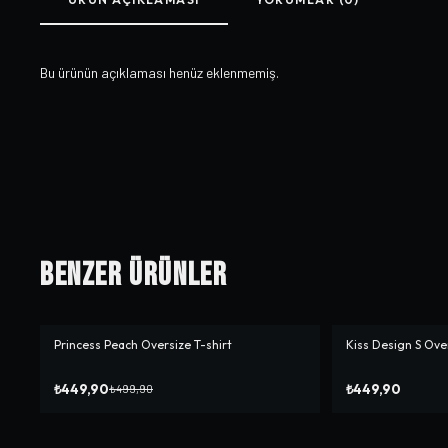
Bu ürünün açıklaması henüz eklenmemiş.
Benzer Ürünler
Princess Peach Oversize T-shirt
Kiss Design S Over
-%
10
₺449,90
₺449,90
₺499,90