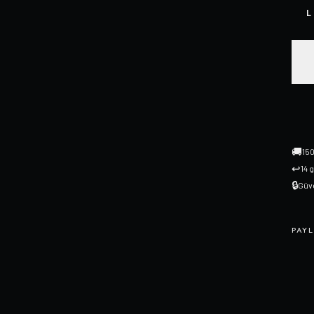
L
🚚
150
↩
14 
🔒
Güve
PAYL