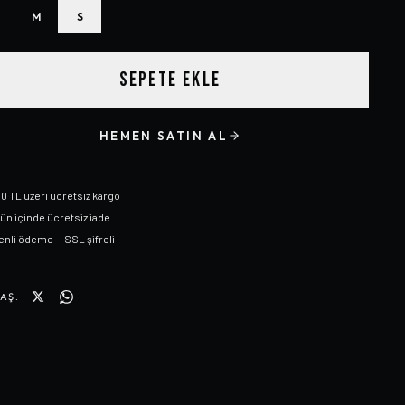
M
S
SEPETE EKLE
HEMEN SATIN AL
0 TL üzeri ücretsiz kargo
gün içinde ücretsiz iade
nli ödeme — SSL şifreli
AŞ: