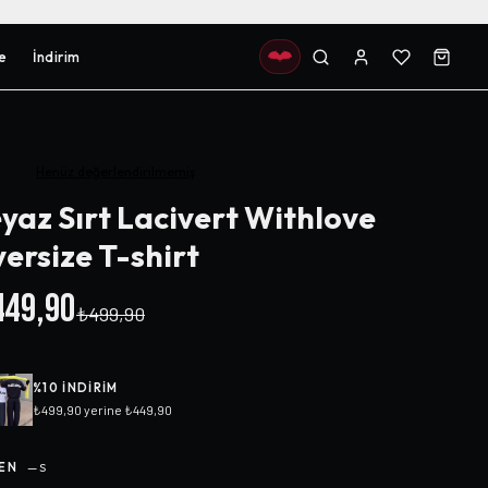
e
İndirim
Henüz değerlendirilmemiş
yaz Sırt Lacivert Withlove
ersize T-shirt
49,90
₺499,90
%
10
INDIRIM
₺499,90
yerine
₺449,90
EN
—
S