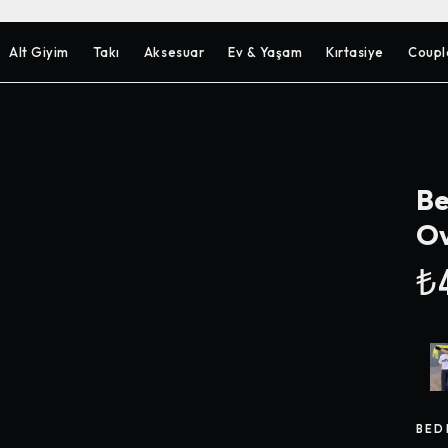
Alt Giyim
Takı
Aksesuar
Ev & Yaşam
Kırtasiye
Coupl
Be
Ov
₺4
BED