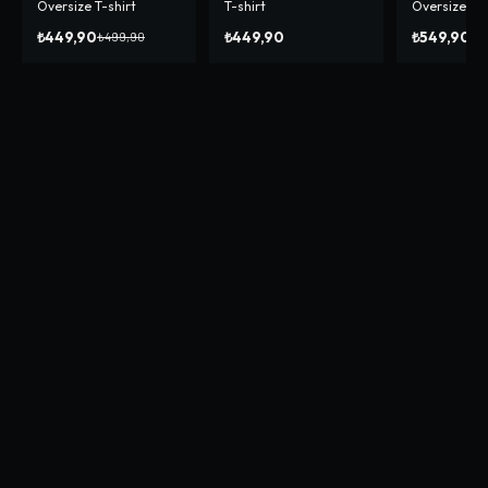
Oversize T-shirt
T-shirt
Oversize Sw
₺449,90
₺449,90
₺549,90
₺499,90
₺7