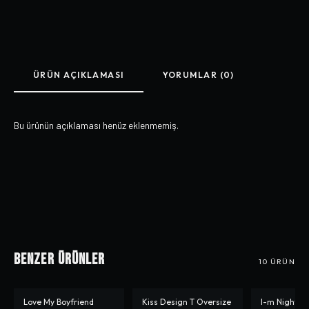
ÜRÜN AÇIKLAMASI
YORUMLAR (0)
Bu ürünün açıklaması henüz eklenmemiş.
Benzer Ürünler
10
ÜRÜN
Love My Boyfriend
Kiss Design T Oversize
I-m Night F
-%
10
-%
31