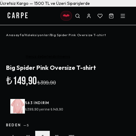
Ücretsiz Kargo — 1500 TL ve Üzeri Siparişlerde
CARPE
Anasayfa
/
Koleksiyonlar
/
Big Spider Pink Oversize T-shirt
-%
63
Henüz değerlendirilmemiş
Big Spider Pink Oversize T-shirt
₺149,90
₺399,90
%
63
INDIRIM
₺399,90
yerine
₺149,90
BEDEN
—
S