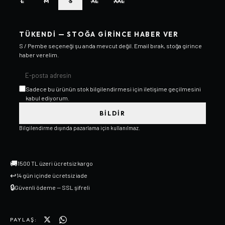
L
M
S
XL
XXL
TÜKENDI — STOĞA GIRINCE HABER VER
S / Pembe
seçeneği şu anda mevcut değil. Email bırak, stoğa girince
haber verelim.
Sadece bu ürünün stok bilgilendirmesi için iletişime geçilmesini
kabul ediyorum.
BILDIR
Bilgilendirme dışında pazarlama için kullanılmaz.
🚚
1500 TL üzeri ücretsiz kargo
↩
14 gün içinde ücretsiz iade
🔒
Güvenli ödeme — SSL şifreli
PAYLAŞ: