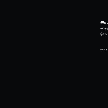
🚚
150
↩
14 
🔒
Güve
PAYL