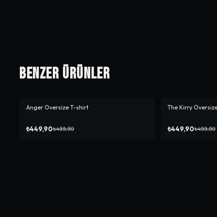
Benzer Ürünler
Anger Oversize T-shirt
The Kirry Oversize
-%
10
-%
10
₺449,90
₺449,90
₺499,90
₺499,90