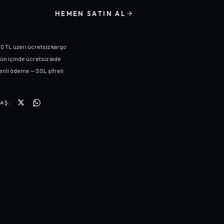
HEMEN SATIN AL
0 TL üzeri ücretsiz kargo
gün içinde ücretsiz iade
nli ödeme — SSL şifreli
AŞ: