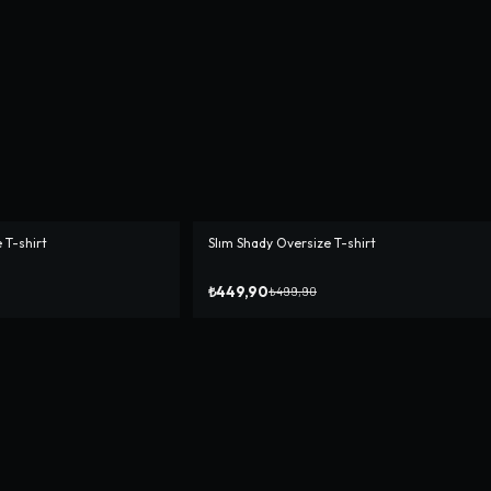
 T-shirt
Slım Shady Oversize T-shirt
-%
10
₺449,90
₺499,90