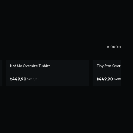
10
ÜRÜN
Not Me Oversize T-shirt
Tiny Star Oversize T-s
-%
10
-%
10
₺449,90
₺449,90
₺499,90
₺499,90