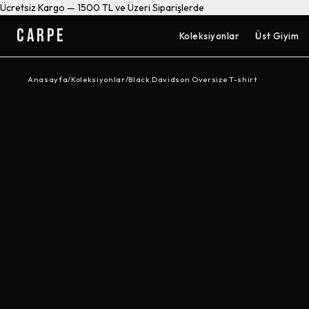
Ücretsiz Kargo — 1500 TL ve Üzeri Siparişlerde
CARPE
Koleksiyonlar
Üst Giyim
Anasayfa
/
Koleksiyonlar
/
Black Davidson Oversize T-shirt