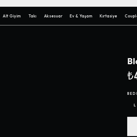
Alt Giyim
Takı
Aksesuar
Ev & Yaşam
Kırtasiye
Coupl
Bl
₺4
BED
L