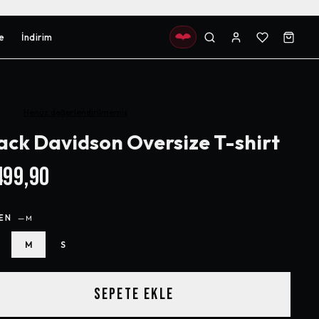
e
İndirim
Henüz değerlendirilmemiş
ack Davidson Oversize T-shirt
99,90
EN
—
M
M
S
SEPETE EKLE