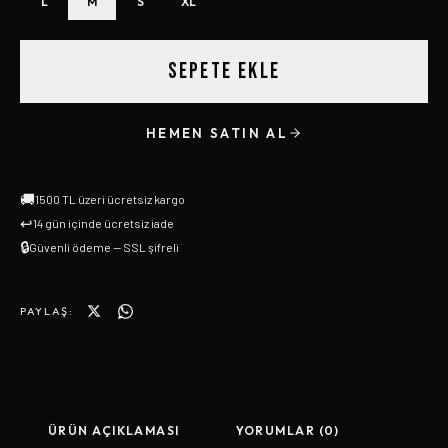
L
M
S
XL
SEPETE EKLE
HEMEN SATIN AL
🚚
1500 TL üzeri ücretsiz kargo
↩
14 gün içinde ücretsiz iade
🔒
Güvenli ödeme — SSL şifreli
PAYLAŞ:
ÜRÜN AÇIKLAMASI
YORUMLAR (0)