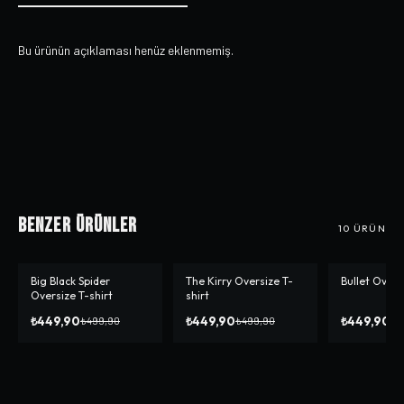
Bu ürünün açıklaması henüz eklenmemiş.
Benzer Ürünler
10
ÜRÜN
Big Black Spider
The Kirry Oversize T-
Bullet Overs
-%
10
-%
10
-%
10
Oversize T-shirt
shirt
₺449,90
₺449,90
₺449,90
₺499,90
₺499,90
₺4