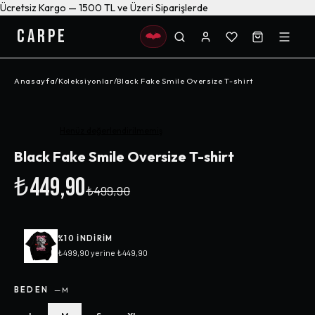
Ücretsiz Kargo — 1500 TL ve Üzeri Siparişlerde
CARPE
Anasayfa
/
Koleksiyonlar
/
Black Fake Smile Oversize T-shirt
-%
10
Henüz değerlendirilmemiş
Black Fake Smile Oversize T-shirt
₺449,90
₺499,90
%
10
INDIRIM
₺499,90
yerine
₺449,90
BEDEN
—
M