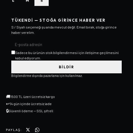
L
M
S
TÜKENDI — STOĞA GIRINCE HABER VER
S / Siyah
seçeneği şu anda mevcut değil. Email bırak, stoğa girince
haber verelim.
Sadece bu ürünün stok bilgilendirmesi için iletişime geçilmesini
kabul ediyorum.
BILDIR
Bilgilendirme dışında pazarlama için kullanılmaz.
🚚
1500 TL üzeri ücretsiz kargo
↩
14 gün içinde ücretsiz iade
🔒
Güvenli ödeme — SSL şifreli
PAYLAŞ: