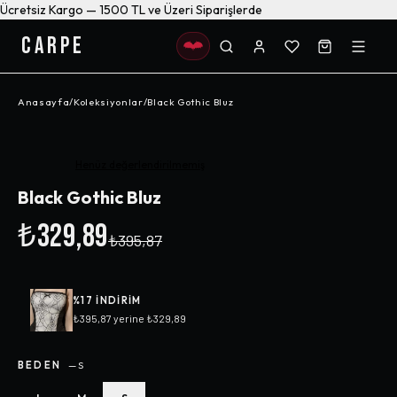
Ücretsiz Kargo — 1500 TL ve Üzeri Siparişlerde
CARPE
Anasayfa
/
Koleksiyonlar
/
Black Gothic Bluz
-%
17
Henüz değerlendirilmemiş
Black Gothic Bluz
₺329,89
₺395,87
%
17
INDIRIM
₺395,87
yerine
₺329,89
BEDEN
—
S