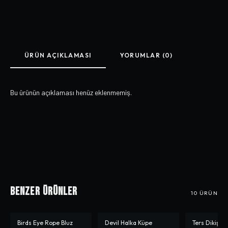
ÜRÜN AÇIKLAMASI
YORUMLAR (0)
Bu ürünün açıklaması henüz eklenmemiş.
Benzer Ürünler
10
ÜRÜN
Birds Eye Rope Bluz
Devil Halka Küpe
Ters Dikiş Si
-%
35
-%
50