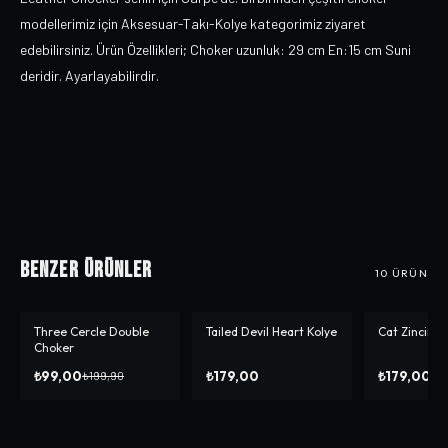
modellerimiz için Aksesuar-Takı-Kolye kategorimiz ziyaret
edebilirsiniz. Ürün Özellikleri; Choker uzunluk: 29 cm En:15 cm Suni
deridir. Ayarlayabilirdir.
Benzer Ürünler
10
ÜRÜN
Three Cercle Double
Tailed Devil Heart Kolye
Cat Zincir K
-%
50
Choker
₺99,00
₺179,00
₺179,00
₺199,90