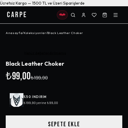
Ücretsiz Kargo — 1500 TL ve Üzeri Siparişlerde
CARPE
Anasayfa
/
Koleksiyonlar
/
Black Leather Choker
-%
50
Henüz değerlendirilmemiş
Black Leather Choker
₺99,00
₺199,90
%
50
INDIRIM
₺199,90
yerine
₺99,00
SEPETE EKLE