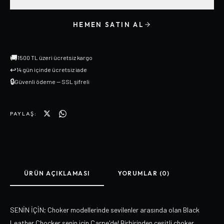
HEMEN SATIN AL
🚚
1500 TL üzeri ücretsiz kargo
↩
14 gün içinde ücretsiz iade
🔒
Güvenli ödeme — SSL şifreli
PAYLAŞ:
ÜRÜN AÇIKLAMASI
YORUMLAR (0)
SENİN İÇİN; Choker modellerinde sevilenler arasında olan Black
Leather Chocker senin için Carpe'de! Birbirinden çeşitli choker