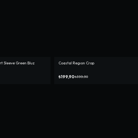
t Sleeve Green Bluz
Coastal Regıon Crop
-%
50
₺199,90
₺399,90