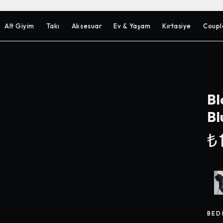
Alt Giyim
Takı
Aksesuar
Ev & Yaşam
Kırtasiye
Coupl
Bl
Bl
₺1
BED