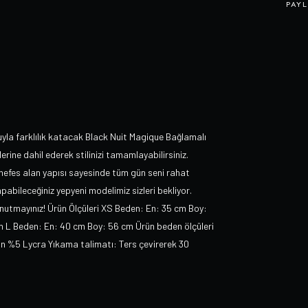
PAYL
yla farklılık katacak Black Nuit Magique Bağlamalı
ine dahil ederek stilinizi tamamlayabilirsiniz.
e nefes alan yapısı sayesinde tüm gün seni rahat
apabileceğiniz yepyeni modelimiz sizleri bekliyor.
nutmayınız! Ürün Ölçüleri XS Beden: En: 35 cm Boy:
 L Beden: En: 40 cm Boy: 56 cm Ürün beden ölçüleri
ton %5 Lycra Yıkama talimatı: Ters çevirerek 30