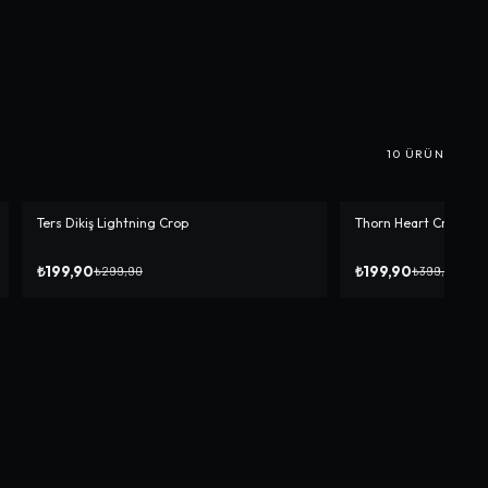
10
ÜRÜN
Ters Dikiş Lightning Crop
Thorn Heart Crop
-%
33
-%
50
₺199,90
₺199,90
₺299,90
₺399,90