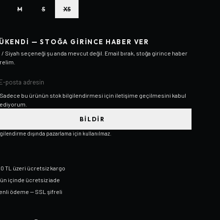
M
S
XS
ÜKENDI — STOĞA GIRINCE HABER VER
 / Siyah
seçeneği şu anda mevcut değil. Email bırak, stoğa girince haber
relim.
Sadece bu ürünün stok bilgilendirmesi için iletişime geçilmesini kabul
ediyorum.
BILDIR
lgilendirme dışında pazarlama için kullanılmaz.
0 TL üzeri ücretsiz kargo
gün içinde ücretsiz iade
nli ödeme — SSL şifreli