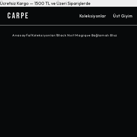
Ücretsiz Kargo — 1500 TL ve Üzeri Siparişlerde
CARPE
Koleksiyonlar
Üst Giyim
Anasayfa
/
Koleksiyonlar
/
Black Nuit Magique Bağlamalı Bluz
-%
56