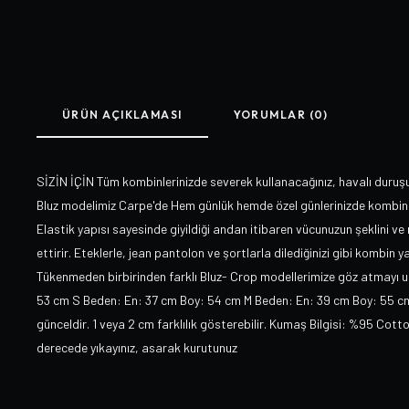
ÜRÜN AÇIKLAMASI
YORUMLAR (0)
SİZİN İÇİN Tüm kombinlerinizde severek kullanacağınız, havalı duruşu
Bluz modelimiz Carpe'de Hem günlük hemde özel günlerinizde kombinler
Elastik yapısı sayesinde giyildiği andan itibaren vücunuzun şeklini v
ettirir. Eteklerle, jean pantolon ve şortlarla dilediğinizi gibi kombin y
Tükenmeden birbirinden farklı Bluz- Crop modellerimize göz atmayı u
53 cm S Beden: En: 37 cm Boy: 54 cm M Beden: En: 39 cm Boy: 55 cm
günceldir. 1 veya 2 cm farklılık gösterebilir. Kumaş Bilgisi: %95 Cot
derecede yıkayınız, asarak kurutunuz