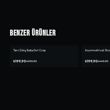
Benzer Ürünler
Ters Dikiş BabyGırl Crop
Asymmetrical Shor
-%
50
-%
56
₺199,90
₺199,90
₺399,90
₺449,90