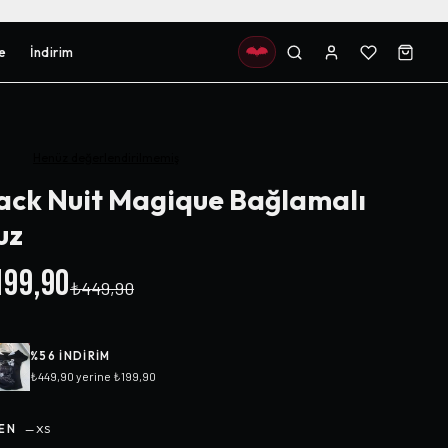
e
İndirim
Henüz değerlendirilmemiş
ack Nuit Magique Bağlamalı
uz
99,90
₺449,90
%
56
INDIRIM
₺449,90
yerine
₺199,90
EN
—
XS