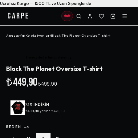
Ücretsiz Kargo — 1500 TL ve Üzeri Siparişlerde
CARPE
Anasayfa
/
Koleksiyonlar
/
Black The Planet Oversize T-shirt
-%
10
Henüz değerlendirilmemiş
Black The Planet Oversize T-shirt
₺449,90
₺499,90
%
10
INDIRIM
₺499,90
yerine
₺449,90
BEDEN
—
S