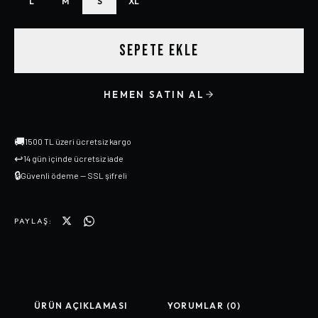
L
M
S
XL
SEPETE EKLE
HEMEN SATIN AL
🚚
1500 TL üzeri ücretsiz kargo
↩
14 gün içinde ücretsiz iade
🔒
Güvenli ödeme — SSL şifreli
PAYLAŞ:
ÜRÜN AÇIKLAMASI
YORUMLAR (0)