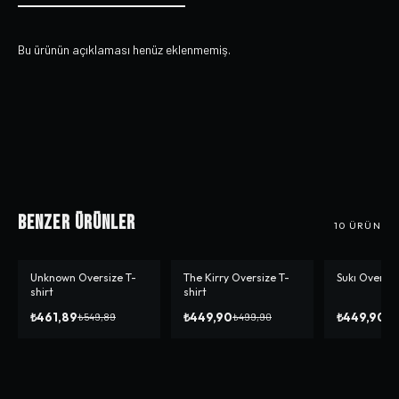
Bu ürünün açıklaması henüz eklenmemiş.
Benzer Ürünler
10
ÜRÜN
Unknown Oversize T-
The Kirry Oversize T-
Sukı Oversiz
-%
16
-%
10
-%
10
shirt
shirt
₺461,89
₺449,90
₺449,90
₺549,89
₺499,90
₺4