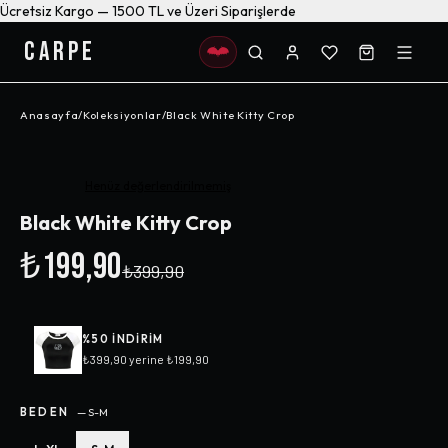
Ücretsiz Kargo — 1500 TL ve Üzeri Siparişlerde
CARPE
Anasayfa
/
Koleksiyonlar
/
Black White Kitty Crop
-%
50
Henüz değerlendirilmemiş
Black White Kitty Crop
₺199,90
₺399,90
%
50
INDIRIM
₺399,90
yerine
₺199,90
BEDEN
—
S-M