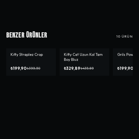
Benzer Ürünler
10
ÜRÜN
Kitty Straplez Crop
Kitty Cat Uzun Kol Tam
Grils Power
-%
50
-%
25
-%
50
Boy Bluz
₺199,90
₺329,89
₺199,90
₺399,90
₺439,89
₺3