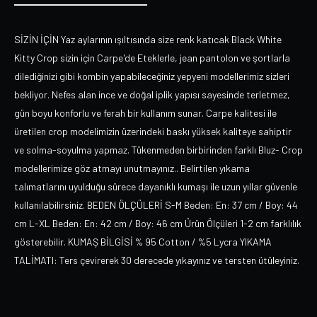
SİZİN İÇİN Yaz aylarının ışıltısında size renk katıcak Black White
Kitty Crop sizin için Carpe'de Eteklerle, jean pantolon ve şortlarla
dilediğinizi gibi kombin yapabileceğiniz yepyeni modellerimiz sizleri
bekliyor. Nefes alan ince ve doğal iplik yapısı sayesinde terletmez,
gün boyu konforlu ve ferah bir kullanım sunar. Carpe kalitesi ile
üretilen crop modelimizin üzerindeki baskı yüksek kaliteye sahiptir
ve solma-soyulma yapmaz. Tükenmeden birbirinden farklı Bluz- Crop
modellerimize göz atmayı unutmayınız.. Belirtilen yıkama
talımatlarını uyulduğu sürece dayanıklı kumaşı ile uzun yıllar güvenle
kullanılabilirsiniz. BEDEN ÖLÇÜLERİ S-M Beden: En: 37 cm / Boy: 44
cm L-XL Beden: En: 42 cm / Boy: 46 cm Ürün Ölçüleri 1-2 cm farklılık
gösterebilir. KUMAŞ BİLGİSİ % 95 Cotton / %5 Lycra YIKAMA
TALİMATI: Ters çevirerek 30 derecede yıkayınız ve tersten ütüleyiniz.