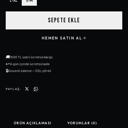
L-XL
S-M
SEPETE EKLE
HEMEN SATIN AL
🚚
1500 TL üzeri ücretsiz kargo
↩
14 gün içinde ücretsiz iade
🔒
Güvenli ödeme — SSL şifreli
PAYLAŞ:
ÜRÜN AÇIKLAMASI
YORUMLAR (0)