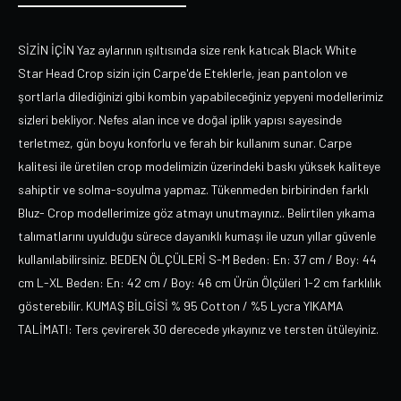
SİZİN İÇİN Yaz aylarının ışıltısında size renk katıcak Black White
Star Head Crop sizin için Carpe'de Eteklerle, jean pantolon ve
şortlarla dilediğinizi gibi kombin yapabileceğiniz yepyeni modellerimiz
sizleri bekliyor. Nefes alan ince ve doğal iplik yapısı sayesinde
terletmez, gün boyu konforlu ve ferah bir kullanım sunar. Carpe
kalitesi ile üretilen crop modelimizin üzerindeki baskı yüksek kaliteye
sahiptir ve solma-soyulma yapmaz. Tükenmeden birbirinden farklı
Bluz- Crop modellerimize göz atmayı unutmayınız.. Belirtilen yıkama
talımatlarını uyulduğu sürece dayanıklı kumaşı ile uzun yıllar güvenle
kullanılabilirsiniz. BEDEN ÖLÇÜLERİ S-M Beden: En: 37 cm / Boy: 44
cm L-XL Beden: En: 42 cm / Boy: 46 cm Ürün Ölçüleri 1-2 cm farklılık
gösterebilir. KUMAŞ BİLGİSİ % 95 Cotton / %5 Lycra YIKAMA
TALİMATI: Ters çevirerek 30 derecede yıkayınız ve tersten ütüleyiniz.