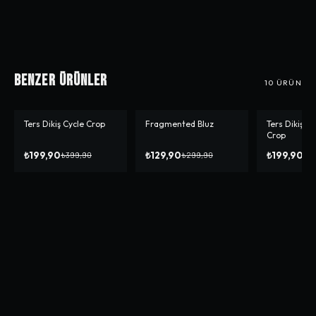
Benzer Ürünler
10
ÜRÜN
Ters Dikiş Cycle Crop
Fragmented Bluz
Ters Dikiş H
-%
50
-%
57
-%
50
Crop
₺199,90
₺129,90
₺199,90
₺399,90
₺299,90
₺3