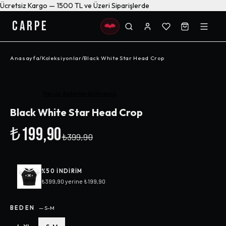
Ücretsiz Kargo — 1500 TL ve Üzeri Siparişlerde
CARPE
Anasayfa
/
Koleksiyonlar
/
Black White Star Head Crop
-%
50
Henüz değerlendirilmemiş
Black White Star Head Crop
₺199,90
₺399,90
%
50
INDIRIM
₺399,90
yerine
₺199,90
BEDEN
—
S-M