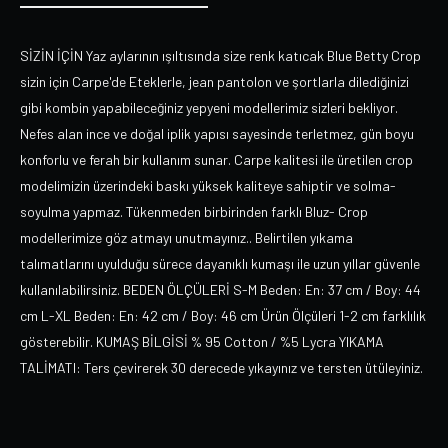
SİZİN İÇİN Yaz aylarının ışıltısında size renk katıcak Blue Betty Crop
sizin için Carpe'de Eteklerle, jean pantolon ve şortlarla dilediğinizi
gibi kombin yapabileceğiniz yepyeni modellerimiz sizleri bekliyor.
Nefes alan ince ve doğal iplik yapısı sayesinde terletmez, gün boyu
konforlu ve ferah bir kullanım sunar. Carpe kalitesi ile üretilen crop
modelimizin üzerindeki baskı yüksek kaliteye sahiptir ve solma-
soyulma yapmaz. Tükenmeden birbirinden farklı Bluz- Crop
modellerimize göz atmayı unutmayınız.. Belirtilen yıkama
talımatlarını uyulduğu sürece dayanıklı kumaşı ile uzun yıllar güvenle
kullanılabilirsiniz. BEDEN ÖLÇÜLERİ S-M Beden: En: 37 cm / Boy: 44
cm L-XL Beden: En: 42 cm / Boy: 46 cm Ürün Ölçüleri 1-2 cm farklılık
gösterebilir. KUMAŞ BİLGİSİ % 95 Cotton / %5 Lycra YIKAMA
TALİMATI: Ters çevirerek 30 derecede yıkayınız ve tersten ütüleyiniz.