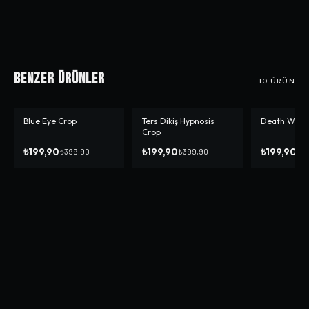
Benzer Ürünler
10
ÜRÜN
Blue Eye Crop
Ters Dikiş Hypnosis
Death We Do
-%
50
-%
50
-%
50
Crop
₺199,90
₺199,90
₺199,90
₺399,90
₺399,90
₺3