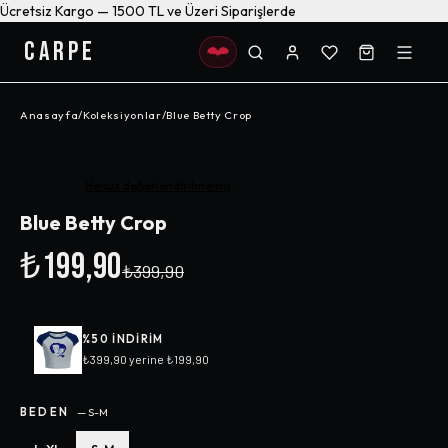
Ücretsiz Kargo — 1500 TL ve Üzeri Siparişlerde
CARPE
Anasayfa
/
Koleksiyonlar
/
Blue Betty Crop
-%
50
Henüz değerlendirilmemiş
Blue Betty Crop
₺199,90
₺399,90
%
50
INDIRIM
₺399,90
yerine
₺199,90
BEDEN
—
S-M