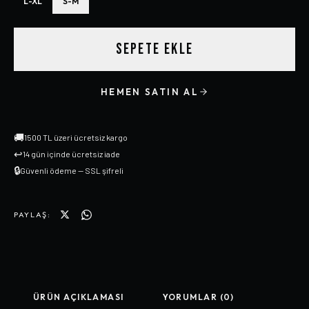
L-XL
S-M
SEPETE EKLE
HEMEN SATIN AL
🚚
1500 TL üzeri ücretsiz kargo
↩
14 gün içinde ücretsiz iade
🔒
Güvenli ödeme — SSL şifreli
PAYLAŞ:
ÜRÜN AÇIKLAMASI
YORUMLAR (0)