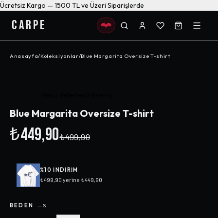
Ücretsiz Kargo — 1500 TL ve Üzeri Siparişlerde
CARPE
Anasayfa
/
Koleksiyonlar
/
Blue Margarita Oversize T-shirt
-%
10
Henüz değerlendirilmemiş
Blue Margarita Oversize T-shirt
₺449,90
₺499,90
%
10
INDIRIM
₺499,90
yerine
₺449,90
BEDEN
—
S