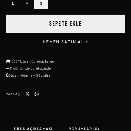
L
M
S
SEPETE EKLE
HEMEN SATIN AL
🚚
1500 TL üzeri ücretsiz kargo
↩
14 gün içinde ücretsiz iade
🔒
Güvenli ödeme — SSL şifreli
PAYLAŞ:
ÜRÜN AÇIKLAMASI
YORUMLAR (0)