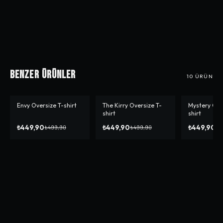
Benzer Ürünler
10
ÜRÜN
Envy Oversize T-shirt
The Kirry Oversize T-
Mystery Ove
-%
10
-%
10
-%
10
shirt
shirt
₺449,90
₺449,90
₺449,90
₺499,90
₺499,90
₺4