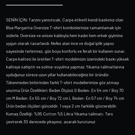
SENİN İÇİN; Tarzını yansıtıcak, Carpe etiketli kendi baskımız olan
Blue Margarita Oversize T-shirt kombinlerinize tamamlamak için
sizlerle. Oversize ve unisex kalıbıyla hem kadın hem erkek giyimine
uygun olarak tasarlandı. Nefes alan ince ve doğal iplik yapısı
sayesinde terletmez, gün boyu konforlu ve ferah bir kullanım sunar.
Carpe kalitesi ile üretilen T-shirt modelimizin üzerindeki baskı yüksek
kaliteye sahiptir ve solma-soyulma yapmaz. Yıkama talimatlarına
uyduğunuz sürece uzun yıllar kullanabileceğiniz bir üründür.
Tükenmeden birbirinden farklı T-shirt modellerimize göz atmayı
unutma Ürün Özellikleri; Beden Ölçüsü S Beden: En 54 cm / Boy 70
cm M Beden: En 55 cm / Boy 72 cm L Beden: En 57 cm / Boy 74 cm
Ürün beden ölçüleri günceldir. 1 veya 2 cm farklılık gösterebilir.
Kumaş Özelliği: %95 Cotton %5 Likra Yıkama talimatı: Ters
çevirerek 30 derecede yıkayınız, asarak kurutunuz