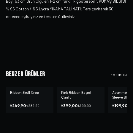
Boy: 53 cm Ürün Ölçüleri 1-2 cm farklılık gösterebilir. KUMAŞ BİLGİSİ
% 95 Cotton / %5 Lycra YIKAMA TALİMATI: Ters çevirerek 30
derecede yıkayınız ve tersten ütüleyiniz.
Benzer Ürünler
10
ÜRÜN
Ribbon Skull Crop
Pink Ribbon Baget
Asymmetrica
-%
14
-%
0
-%
56
Çanta
Sleeve Bluz
₺249,90
₺399,00
₺199,90
₺289,90
₺399,90
₺4