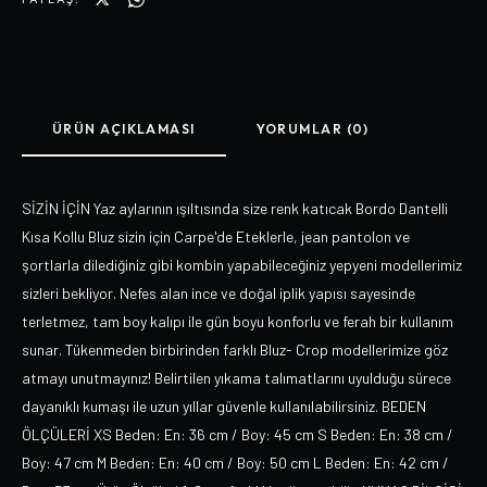
ÜRÜN AÇIKLAMASI
YORUMLAR (0)
SİZİN İÇİN Yaz aylarının ışıltısında size renk katıcak Bordo Dantelli
Kısa Kollu Bluz sizin için Carpe'de Eteklerle, jean pantolon ve
şortlarla dilediğiniz gibi kombin yapabileceğiniz yepyeni modellerimiz
sizleri bekliyor. Nefes alan ince ve doğal iplik yapısı sayesinde
terletmez, tam boy kalıpı ile gün boyu konforlu ve ferah bir kullanım
sunar. Tükenmeden birbirinden farklı Bluz- Crop modellerimize göz
atmayı unutmayınız! Belirtilen yıkama talımatlarını uyulduğu sürece
dayanıklı kumaşı ile uzun yıllar güvenle kullanılabilirsiniz. BEDEN
ÖLÇÜLERİ XS Beden: En: 36 cm / Boy: 45 cm S Beden: En: 38 cm /
Boy: 47 cm M Beden: En: 40 cm / Boy: 50 cm L Beden: En: 42 cm /