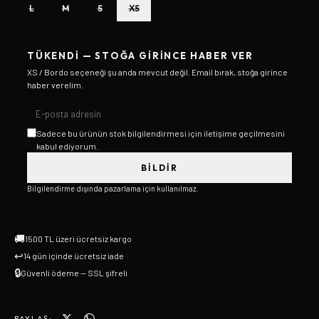
L
M
S
XS
TÜKENDI — STOĞA GIRINCE HABER VER
XS / Bordo
seçeneği şu anda mevcut değil. Email bırak, stoğa girince
haber verelim.
Sadece bu ürünün stok bilgilendirmesi için iletişime geçilmesini
kabul ediyorum.
BILDIR
Bilgilendirme dışında pazarlama için kullanılmaz.
🚚
1500 TL üzeri ücretsiz kargo
↩
14 gün içinde ücretsiz iade
🔒
Güvenli ödeme — SSL şifreli
PAYLAŞ: