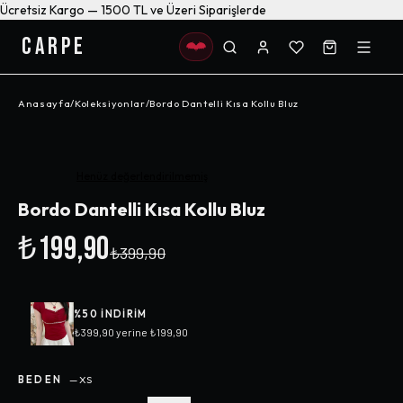
Ücretsiz Kargo — 1500 TL ve Üzeri Siparişlerde
CARPE
Anasayfa
/
Koleksiyonlar
/
Bordo Dantelli Kısa Kollu Bluz
-%
50
Henüz değerlendirilmemiş
Bordo Dantelli Kısa Kollu Bluz
₺199,90
₺399,90
%
50
INDIRIM
₺399,90
yerine
₺199,90
BEDEN
—
XS