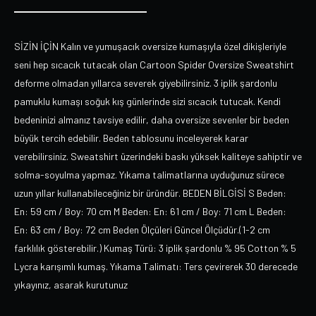
SİZİN İÇİN Kalın ve yumuşacık oversize kumaşıyla özel dikişleriyle
seni hep sıcacık tutacak olan Cartoon Spider Oversize Sweatshirt
deforme olmadan yıllarca severek giyebilirsiniz. 3 iplik şardonlu
pamuklu kumaşı soğuk kış günlerinde sizi sıcacık tutucak. Kendi
bedeninizi almanız tavsiye edilir, daha oversize sevenler bir beden
büyük tercih edebilir. Beden tablosunu inceleyerek karar
verebilirsiniz. Sweatshirt üzerindeki baskı yüksek kaliteye sahiptir ve
solma-soyulma yapmaz. Yıkama talimatlarına uyduğunuz sürece
uzun yıllar kullanabileceğiniz bir üründür. BEDEN BİLGİSİ S Beden:
En: 59 cm / Boy: 70 cm M Beden: En: 61 cm / Boy: 71 cm L Beden:
En: 63 cm / Boy: 72 cm Beden Ölçüleri Güncel Ölçüdür.(1-2 cm
farklılık gösterebilir.) Kumaş Türü: 3 iplik şardonlu % 95 Cotton % 5
Lycra karışımlı kumaş. Yıkama Talimatı: Ters çevirerek 30 derecede
yıkayınız, asarak kurutunuz