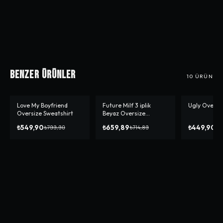
Benzer Ürünler
10
ÜRÜN
Love My Boyfriend
Future Milf 3 iplik
Ugly Oversiz
-%
31
-%
8
-%
10
Oversize Sweatshirt
Beyaz Oversize
Sweatshirt
₺549,90
₺659,89
₺449,90
₺799,90
₺714,89
₺4