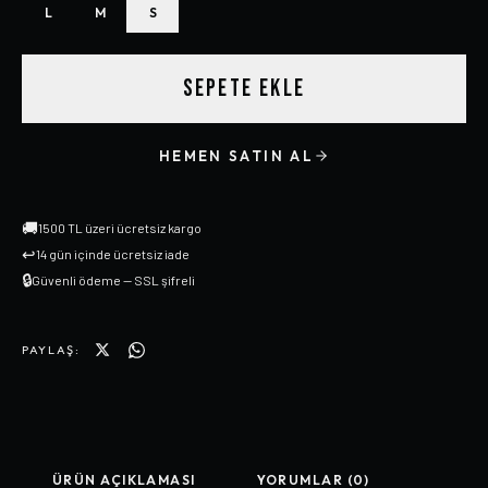
L
M
S
SEPETE EKLE
HEMEN SATIN AL
🚚
1500 TL üzeri ücretsiz kargo
↩
14 gün içinde ücretsiz iade
🔒
Güvenli ödeme — SSL şifreli
PAYLAŞ:
ÜRÜN AÇIKLAMASI
YORUMLAR (0)