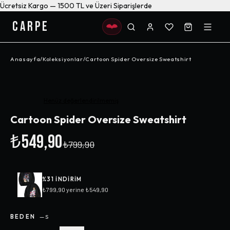
Ücretsiz Kargo — 1500 TL ve Üzeri Siparişlerde
CARPE
Anasayfa
/
Koleksiyonlar
/
Cartoon Spider Oversize Sweatshirt
-%
31
Henüz değerlendirilmemiş
Cartoon Spider Oversize Sweatshirt
₺549,90
₺799,90
%
31
INDIRIM
₺799,90
yerine
₺549,90
BEDEN
—
S