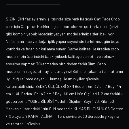
SİZİN İÇİN Yaz aylarının ışıltısında size renk katıcak Cat Face Crop
sizin için Carpe'de Eteklerle, jean pantolon ve şortlarla dilediğinizi
gibi kombin yapabileceğiniz yepyeni modellerimiz sizleri bekliyor.
Nefes alan ince ve doğal iplik yapısı sayesinde terletmez, gün boyu
konforlu ve ferah bir kullanım sunar. Carpe kalitesi ile üretilen crop
modelimizin üzerindeki baskı yüksek kaliteye sahiptir ve solma-
soyulma yapmaz. Tükenmeden birbirinden farklı Bluz- Crop
modellerimize göz atmayı unutmayınız! Belirtilen yıkama talımatlarını
uyulduğu sürece dayanıklı kumaşı ile uzun yıllar güvenle
kullanılabilirsiniz. BEDEN ÖLÇÜLERİ S-M Beden: En: 37 cm / Boy: 44
cm L-XL Beden: En: 42 cm / Boy: 46 cm Ürün Ölçüleri 1-2 cm farklılık
gösterebilir. MODEL BİLGİSİ Modelin Ölçüleri: Boy: 1.70, Kilo: 50
Mankenin üzerindeki ürün S-M bedendir. KUMAŞ BİLGİSİ % 95 Cotton
/ %5 Lycra YIKAMA TALİMATI: Ters çevirerek 30 derecede yıkayınız
ve tersten ütüleyiniz.