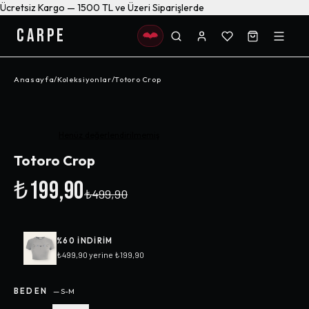
Ücretsiz Kargo — 1500 TL ve Üzeri Siparişlerde
CARPE
Anasayfa
/
Koleksiyonlar
/
Totoro Crop
-%
60
Henüz değerlendirilmemiş
Totoro Crop
₺199,90
₺499,90
%
60
INDIRIM
₺499,90
yerine
₺199,90
BEDEN
—
S-M