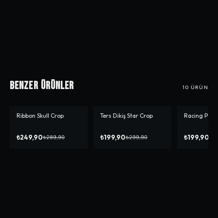
Benzer Ürünler
10
ÜRÜN
Ribbon Skull Crop
Ters Dikiş Star Crop
Racing Powe
-%
14
-%
33
-%
50
₺249,90
₺199,90
₺199,90
₺289,90
₺299,90
₺3