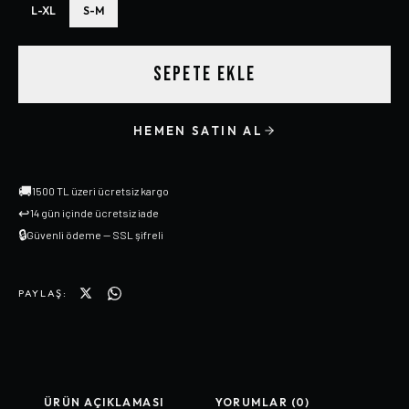
L-XL
S-M
SEPETE EKLE
HEMEN SATIN AL
🚚
1500 TL üzeri ücretsiz kargo
↩
14 gün içinde ücretsiz iade
🔒
Güvenli ödeme — SSL şifreli
PAYLAŞ:
ÜRÜN AÇIKLAMASI
YORUMLAR (0)