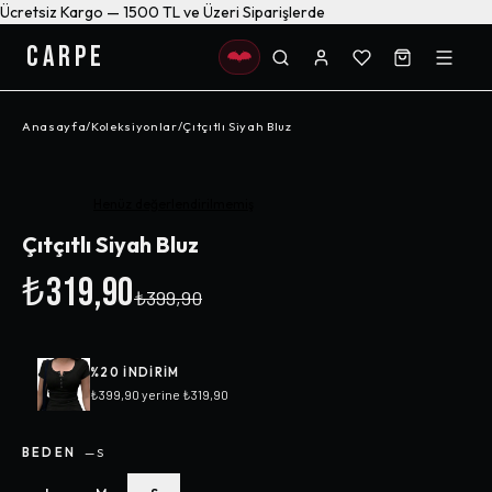
Ücretsiz Kargo — 1500 TL ve Üzeri Siparişlerde
CARPE
Anasayfa
/
Koleksiyonlar
/
Çıtçıtlı Siyah Bluz
-%
20
Henüz değerlendirilmemiş
Çıtçıtlı Siyah Bluz
₺319,90
₺399,90
%
20
INDIRIM
₺399,90
yerine
₺319,90
BEDEN
—
S