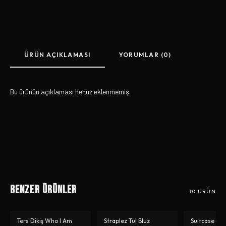
ÜRÜN AÇIKLAMASI
YORUMLAR (0)
Bu ürünün açıklaması henüz eklenmemiş.
Benzer Ürünler
10
ÜRÜN
Ters Dikiş Who I Am
Straplez Tül Bluz
Suitcase Gir
-%
43
-%
70
-%
50