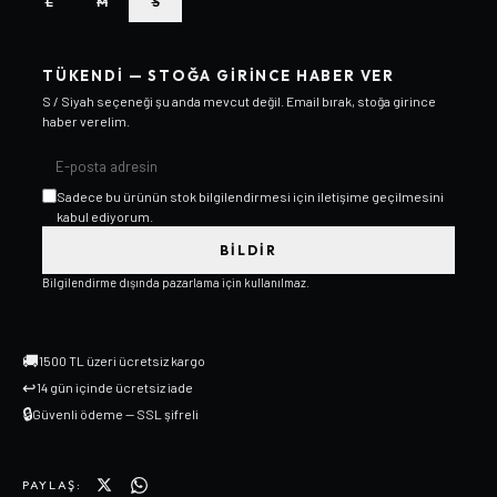
L
M
S
TÜKENDI — STOĞA GIRINCE HABER VER
S / Siyah
seçeneği şu anda mevcut değil. Email bırak, stoğa girince
haber verelim.
Sadece bu ürünün stok bilgilendirmesi için iletişime geçilmesini
kabul ediyorum.
BILDIR
Bilgilendirme dışında pazarlama için kullanılmaz.
🚚
1500 TL üzeri ücretsiz kargo
↩
14 gün içinde ücretsiz iade
🔒
Güvenli ödeme — SSL şifreli
PAYLAŞ: