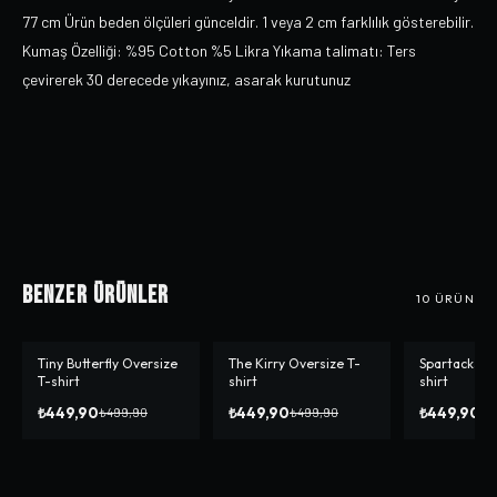
77 cm Ürün beden ölçüleri günceldir. 1 veya 2 cm farklılık gösterebilir.
Kumaş Özelliği: %95 Cotton %5 Likra Yıkama talimatı: Ters
çevirerek 30 derecede yıkayınız, asarak kurutunuz
Benzer Ürünler
10
ÜRÜN
Tiny Butterfly Oversize
The Kirry Oversize T-
Spartacks O
-%
10
-%
10
T-shirt
shirt
shirt
₺449,90
₺449,90
₺449,90
₺499,90
₺499,90