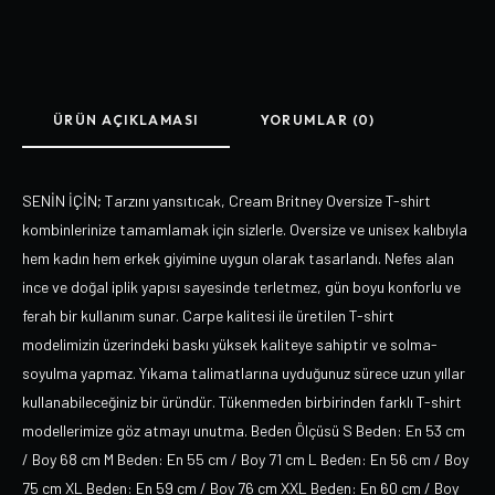
ÜRÜN AÇIKLAMASI
YORUMLAR (0)
SENİN İÇİN; Tarzını yansıtıcak, Cream Britney Oversize T-shirt
kombinlerinize tamamlamak için sizlerle. Oversize ve unisex kalıbıyla
hem kadın hem erkek giyimine uygun olarak tasarlandı. Nefes alan
ince ve doğal iplik yapısı sayesinde terletmez, gün boyu konforlu ve
ferah bir kullanım sunar. Carpe kalitesi ile üretilen T-shirt
modelimizin üzerindeki baskı yüksek kaliteye sahiptir ve solma-
soyulma yapmaz. Yıkama talimatlarına uyduğunuz sürece uzun yıllar
kullanabileceğiniz bir üründür. Tükenmeden birbirinden farklı T-shirt
modellerimize göz atmayı unutma. Beden Ölçüsü S Beden: En 53 cm
/ Boy 68 cm M Beden: En 55 cm / Boy 71 cm L Beden: En 56 cm / Boy
75 cm XL Beden: En 59 cm / Boy 76 cm XXL Beden: En 60 cm / Boy