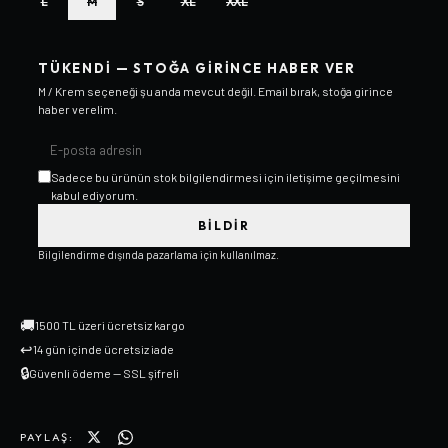
L
M
S
XL
XXL
TÜKENDI — STOĞA GIRINCE HABER VER
M / Krem
seçeneği şu anda mevcut değil. Email bırak, stoğa girince
haber verelim.
Sadece bu ürünün stok bilgilendirmesi için iletişime geçilmesini
kabul ediyorum.
BILDIR
Bilgilendirme dışında pazarlama için kullanılmaz.
🚚
1500 TL üzeri ücretsiz kargo
↩
14 gün içinde ücretsiz iade
🔒
Güvenli ödeme — SSL şifreli
PAYLAŞ: