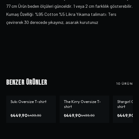
77 cm Ürün beden ölçüleri günceldir. 1 veya 2 cm farklılık gösterebilir.
Kumaş Özelliği: %95 Cotton %5 Likra Yıkama talimatı: Ters
çevirerek 30 derecede yıkayınız, asarak kurutunuz
Benzer Ürünler
10
ÜRÜN
Sukı Oversize T-shirt
The Kirry Oversize T-
Stargırl Ove
-%
10
-%
10
-%
10
shirt
shirt
₺449,90
₺449,90
₺449,90
₺499,90
₺499,90
₺4