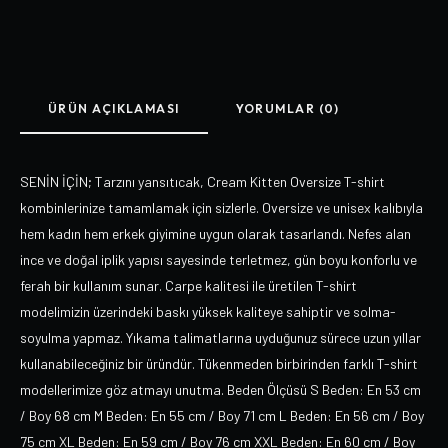
ÜRÜN AÇIKLAMASI
YORUMLAR (0)
SENİN İÇİN; Tarzını yansıtıcak, Cream Kitten Oversize T-shirt
kombinlerinize tamamlamak için sizlerle. Oversize ve unisex kalıbıyla
hem kadın hem erkek giyimine uygun olarak tasarlandı. Nefes alan
ince ve doğal iplik yapısı sayesinde terletmez, gün boyu konforlu ve
ferah bir kullanım sunar. Carpe kalitesi ile üretilen T-shirt
modelimizin üzerindeki baskı yüksek kaliteye sahiptir ve solma-
soyulma yapmaz. Yıkama talimatlarına uyduğunuz sürece uzun yıllar
kullanabileceğiniz bir üründür. Tükenmeden birbirinden farklı T-shirt
modellerimize göz atmayı unutma. Beden Ölçüsü S Beden: En 53 cm
/ Boy 68 cm M Beden: En 55 cm / Boy 71 cm L Beden: En 56 cm / Boy
75 cm XL Beden: En 59 cm / Boy 76 cm XXL Beden: En 60 cm / Boy