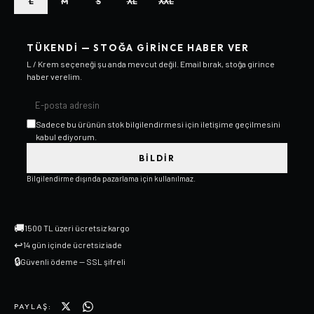
L
M
S
XL
XXL
TÜKENDI — STOĞA GIRINCE HABER VER
L / Krem
seçeneği şu anda mevcut değil. Email bırak, stoğa girince
haber verelim.
Sadece bu ürünün stok bilgilendirmesi için iletişime geçilmesini
kabul ediyorum.
BILDIR
Bilgilendirme dışında pazarlama için kullanılmaz.
🚚
1500 TL üzeri ücretsiz kargo
↩
14 gün içinde ücretsiz iade
🔒
Güvenli ödeme — SSL şifreli
PAYLAŞ: