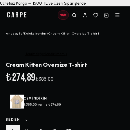
Ücretsiz Kargo — 1500 TL ve Üzeri Siparişlerde
CARPE
Anasayfa
/
Koleksiyonlar
/
Cream Kitten Oversize T-shirt
-%
29
Henüz değerlendirilmemiş
Cream Kitten Oversize T-shirt
₺274,89
₺385,00
%
29
INDIRIM
₺385,00
yerine
₺274,89
BEDEN
—
L