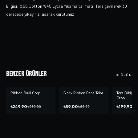
Bilgisi: %55 Cotton %45 Lycra Yıkama talimatı: Ters çevirerek 30
derecede yıkayınız, asarak kurutunuz
Benzer Ürünler
10
ÜRÜN
Ribbon Skull Crop
Black Ribbon Pens Toka
Ters Dikiş Bl
-%
14
-%
41
-%
33
Crop
₺249,90
₺59,00
₺199,90
₺289,90
₺99,90
₺2