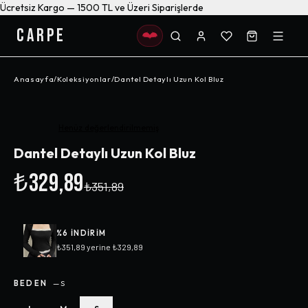
Ücretsiz Kargo — 1500 TL ve Üzeri Siparişlerde
CARPE
Anasayfa
/
Koleksiyonlar
/
Dantel Detaylı Uzun Kol Bluz
-%
6
Henüz değerlendirilmemiş
Dantel Detaylı Uzun Kol Bluz
₺329,89
₺351,89
%
6
INDIRIM
₺351,89
yerine
₺329,89
BEDEN
—
S