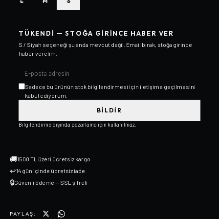
L
M
S
TÜKENDI — STOĞA GIRINCE HABER VER
S / Siyah
seçeneği şu anda mevcut değil. Email bırak, stoğa girince
haber verelim.
Sadece bu ürünün stok bilgilendirmesi için iletişime geçilmesini
kabul ediyorum.
BILDIR
Bilgilendirme dışında pazarlama için kullanılmaz.
🚚
1500 TL üzeri ücretsiz kargo
↩
14 gün içinde ücretsiz iade
🔒
Güvenli ödeme — SSL şifreli
PAYLAŞ: