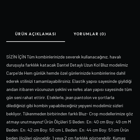
ÜRÜN AÇIKLAMASI
YORUMLAR (0)
SİZİN İÇİN Tüm kombinlerinizde severek kullanacağınız, havalı
duruşuyla farklılık katacak Dantel Detaylı Uzun Kol Bluz modelimiz
Carpe'de Hem günlük hemde özel günlerinizde kombinlerine dahil
ederek stilinizi tamamlayabilirsiniz. Elastik yapısı sayesinde giyildiği
andan itibaren vücunuzun şeklini ve nefes alan yapısı sayesinde tüm
gün seni rahat ettirir. Eteklerle, jean pantolon ve şortlarla
dilediğinizi gibi kombin yapabileceğiniz yepyeni modelimiz sizleri
bekliyor. Tükenmeden birbirinden farklı Bluz- Crop modellerimize göz
atmayı unutmayınız! Ürün Ölçüleri S Beden: En: 40 cm Boy: 49 cm M
Beden: En: 42 cm Boy: 50 cm L Beden: En: 44 cm Boy: 51 cm Ürün
beden ölçüleri günceldir. 1 veya 2 cm farklılık gösterebilir. Kumaş