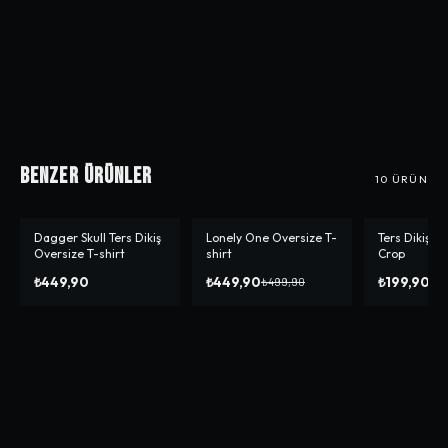
Benzer Ürünler
10
ÜRÜN
Dagger Skull Ters Dikiş
Lonely One Oversize T-
Ters Dikiş Sp
-%
10
-%
50
Oversize T-shirt
shirt
Crop
₺449,90
₺449,90
₺199,90
₺499,90
₺3