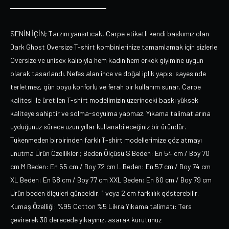
SENİN İÇİN; Tarzını yansıtıcak, Carpe etiketli kendi baskımız olan
Dark Ghost Oversize T-shirt kombinlerinize tamamlamak için sizlerle.
Oversize ve unisex kalıbıyla hem kadın hem erkek giyimine uygun
olarak tasarlandı. Nefes alan ince ve doğal iplik yapısı sayesinde
terletmez, gün boyu konforlu ve ferah bir kullanım sunar. Carpe
kalitesi ile üretilen T-shirt modelimizin üzerindeki baskı yüksek
kaliteye sahiptir ve solma-soyulma yapmaz. Yıkama talimatlarına
uyduğunuz sürece uzun yıllar kullanabileceğiniz bir üründür.
Tükenmeden birbirinden farklı T-shirt modellerimize göz atmayı
unutma Ürün Özellikleri; Beden Ölçüsü S Beden: En 54 cm / Boy 70
cm M Beden: En 55 cm / Boy 72 cm L Beden: En 57 cm / Boy 74 cm
XL Beden: En 58 cm / Boy 77 cm XXL Beden: En 60 cm / Boy 79 cm
Ürün beden ölçüleri günceldir. 1 veya 2 cm farklılık gösterebilir.
Kumaş Özelliği: %95 Cotton %5 Likra Yıkama talimatı: Ters
çevirerek 30 derecede yıkayınız, asarak kurutunuz