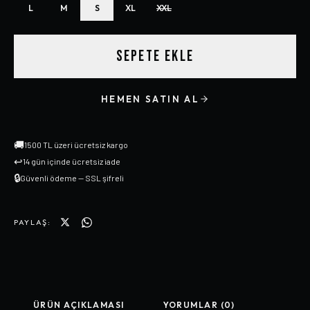
L
M
S
XL
XXL
SEPETE EKLE
HEMEN SATIN AL
🚚
1500 TL üzeri ücretsiz kargo
↩
14 gün içinde ücretsiz iade
🔒
Güvenli ödeme — SSL şifreli
PAYLAŞ:
ÜRÜN AÇIKLAMASI
YORUMLAR (0)