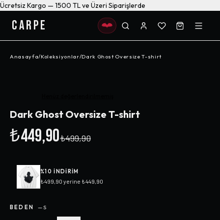
Ücretsiz Kargo — 1500 TL ve Üzeri Siparişlerde
CARPE
Anasayfa
/
Koleksiyonlar
/
Dark Ghost Oversize T-shirt
-%
10
Henüz değerlendirilmemiş
Dark Ghost Oversize T-shirt
₺449,90
₺499,90
%
10
INDIRIM
₺499,90
yerine
₺449,90
BEDEN
—
S