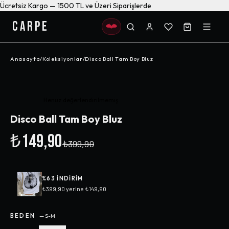
Ücretsiz Kargo — 1500 TL ve Üzeri Siparişlerde
CARPE
Anasayfa
/
Koleksiyonlar
/
Disco Ball Tam Boy Bluz
-%
63
Henüz değerlendirilmemiş
Disco Ball Tam Boy Bluz
₺149,90
₺399,90
%
63
INDIRIM
₺399,90
yerine
₺149,90
BEDEN
—
S-M