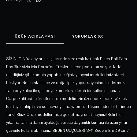
ÜRÜN AÇIKLAMASI
YORUMLAR (0)
SİZİN İÇİN Yaz aylarının ışıltısında size renk katıcak Disco Ball Tam
Boy Bluz sizin için Carpe'de Eteklerle, jean pantolon ve şortlarla
dilediğiniz gibi kombin yapabileceğiniz yepyeni modellerimiz sizleri
bekliyor. Nefes alan ince ve doğal iplik yapısı sayesinde terletmez,
tam boy kalıpı ile gün boyu konforlu ve ferah bir kullanım sunar.
Carpe kalitesi ile üretilen crop modelimizin üzerindeki baskı yüksek
kaliteye sahiptir ve solma-soyulma yapmaz. Tükenmeden birbirinden
farklı Bluz- Crop modellerimize göz atmayı unutmayınız! Belirtilen
yıkama talımatlarını uyulduğu sürece dayanıklı kumaşı ile uzun yıllar
güvenle kullanılabilirsiniz. BEDEN ÖLÇÜLERİ S-M Beden: En: 39 cm /