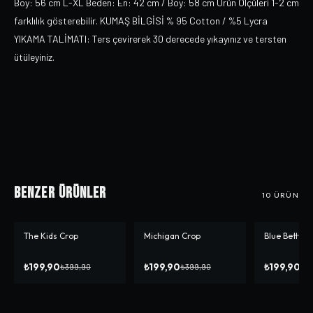
Boy: 56 cm L-XL Beden: En: 42 cm / Boy: 58 cm Ürün Ölçüleri 1-2 cm
farklılık gösterebilir. KUMAŞ BİLGİSİ % 95 Cotton / %5 Lycra
YIKAMA TALİMATI: Ters çevirerek 30 derecede yıkayınız ve tersten
ütüleyiniz.
Benzer Ürünler
10
ÜRÜN
The Kids Crop
Michigan Crop
Blue Betty C
-%
50
-%
50
-%
50
₺199,90
₺199,90
₺199,90
₺399,90
₺399,90
₺3