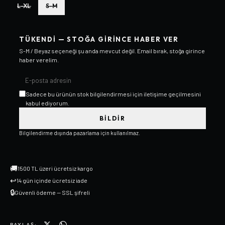
L-XL
S-M
TÜKENDI — STOĞA GIRINCE HABER VER
S-M / Beyaz
seçeneği şu anda mevcut değil. Email bırak, stoğa girince
haber verelim.
Sadece bu ürünün stok bilgilendirmesi için iletişime geçilmesini
kabul ediyorum.
BILDIR
Bilgilendirme dışında pazarlama için kullanılmaz.
🚚
1500 TL üzeri ücretsiz kargo
↩
14 gün içinde ücretsiz iade
🔒
Güvenli ödeme — SSL şifreli
PAYLAŞ: