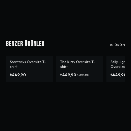
Benzer Ürünler
10
ÜRÜN
Spartacks Oversize T-
The Kirry Oversize T-
Sally Lightn
-%
10
-%
10
shirt
shirt
Oversize T-s
₺449,90
₺449,90
₺449,90
₺499,90
₺4