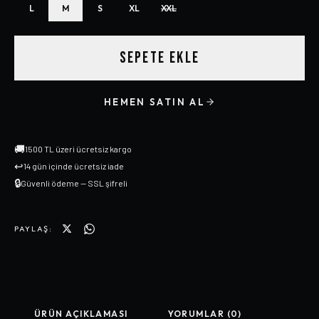
L
M
S
XL
XXL
SEPETE EKLE
HEMEN SATIN AL
🚚
1500 TL üzeri ücretsiz kargo
↩
14 gün içinde ücretsiz iade
🔒
Güvenli ödeme — SSL şifreli
PAYLAŞ:
ÜRÜN AÇIKLAMASI
YORUMLAR (0)