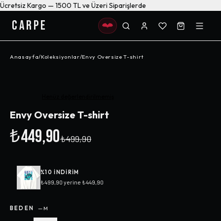
Ücretsiz Kargo — 1500 TL ve Üzeri Siparişlerde
CARPE
Anasayfa
/
Koleksiyonlar
/
Envy Oversize T-shirt
-%
10
Henüz değerlendirilmemiş
Envy Oversize T-shirt
₺449,90
₺499,90
%
10
INDIRIM
₺499,90
yerine
₺449,90
BEDEN
—
M