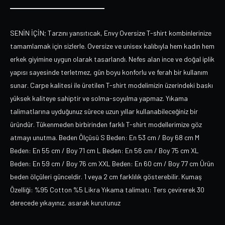
SENİN İÇİN; Tarzını yansıtıcak, Envy Oversize T-shirt kombinlerinize
tamamlamak için sizlerle. Oversize ve unisex kalıbıyla hem kadın hem
erkek giyimine uygun olarak tasarlandı. Nefes alan ince ve doğal iplik
yapısı sayesinde terletmez, gün boyu konforlu ve ferah bir kullanım
sunar. Carpe kalitesi ile üretilen T-shirt modelimizin üzerindeki baskı
yüksek kaliteye sahiptir ve solma-soyulma yapmaz. Yıkama
talimatlarına uyduğunuz sürece uzun yıllar kullanabileceğiniz bir
üründür. Tükenmeden birbirinden farklı T-shirt modellerimize göz
atmayı unutma. Beden Ölçüsü S Beden: En 53 cm / Boy 68 cm M
Beden: En 55 cm / Boy 71 cm L Beden: En 56 cm / Boy 75 cm XL
Beden: En 59 cm / Boy 76 cm XXL Beden: En 60 cm / Boy 77 cm Ürün
beden ölçüleri günceldir. 1 veya 2 cm farklılık gösterebilir. Kumaş
Özelliği: %95 Cotton %5 Likra Yıkama talimatı: Ters çevirerek 30
derecede yıkayınız, asarak kurutunuz