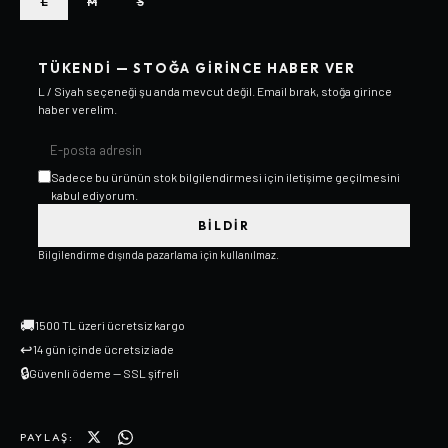
L
M
S
TÜKENDI — STOĞA GIRINCE HABER VER
L / Siyah
seçeneği şu anda mevcut değil. Email bırak, stoğa girince
haber verelim.
Sadece bu ürünün stok bilgilendirmesi için iletişime geçilmesini
kabul ediyorum.
BILDIR
Bilgilendirme dışında pazarlama için kullanılmaz.
🚚
1500 TL üzeri ücretsiz kargo
↩
14 gün içinde ücretsiz iade
🔒
Güvenli ödeme — SSL şifreli
PAYLAŞ: