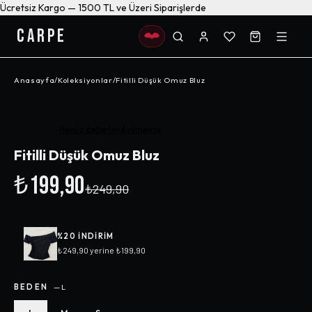
Ücretsiz Kargo — 1500 TL ve Üzeri Siparişlerde
CARPE
Anasayfa
/
Koleksiyonlar
/
Fitilli Düşük Omuz Bluz
-%
20
Henüz değerlendirilmemiş
Fitilli Düşük Omuz Bluz
₺199,90
₺249,90
%
20
INDIRIM
₺249,90
yerine
₺199,90
BEDEN
—
L