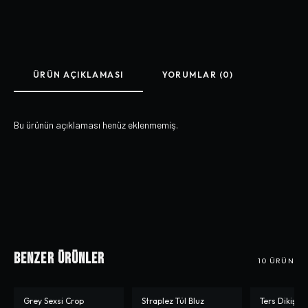
ÜRÜN AÇIKLAMASI
YORUMLAR (0)
Bu ürünün açıklaması henüz eklenmemiş.
Benzer Ürünler
10
ÜRÜN
Grey Sexsi Crop
Straplez Tül Bluz
Ters Dikiş H
-%
50
-%
70
-%
50