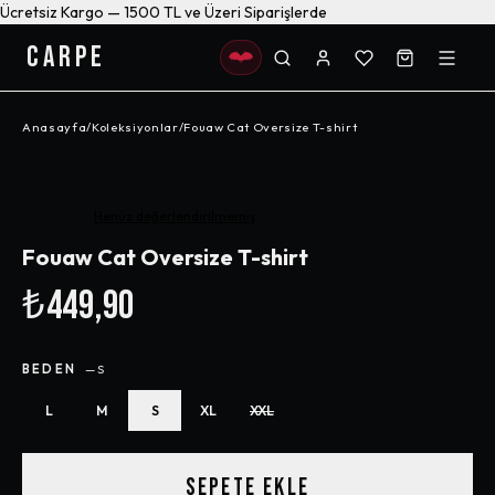
Ücretsiz Kargo — 1500 TL ve Üzeri Siparişlerde
CARPE
Anasayfa
/
Koleksiyonlar
/
Fouaw Cat Oversize T-shirt
Henüz değerlendirilmemiş
Fouaw Cat Oversize T-shirt
₺449,90
BEDEN
—
S
L
M
S
XL
XXL
SEPETE EKLE