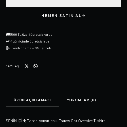
HEMEN SATIN AL
🚚
1500 TL üzeri ücretsiz kargo
↩
14 gün içinde ücretsiz iade
🔒
Güvenli ödeme — SSL şifreli
PAYLAŞ:
ÜRÜN AÇIKLAMASI
YORUMLAR (0)
SENİN İÇİN; Tarzını yansıtıcak, Fouaw Cat Oversize T-shirt