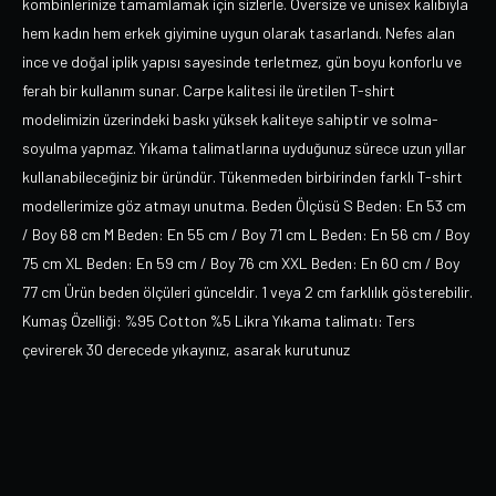
kombinlerinize tamamlamak için sizlerle. Oversize ve unisex kalıbıyla
hem kadın hem erkek giyimine uygun olarak tasarlandı. Nefes alan
ince ve doğal iplik yapısı sayesinde terletmez, gün boyu konforlu ve
ferah bir kullanım sunar. Carpe kalitesi ile üretilen T-shirt
modelimizin üzerindeki baskı yüksek kaliteye sahiptir ve solma-
soyulma yapmaz. Yıkama talimatlarına uyduğunuz sürece uzun yıllar
kullanabileceğiniz bir üründür. Tükenmeden birbirinden farklı T-shirt
modellerimize göz atmayı unutma. Beden Ölçüsü S Beden: En 53 cm
/ Boy 68 cm M Beden: En 55 cm / Boy 71 cm L Beden: En 56 cm / Boy
75 cm XL Beden: En 59 cm / Boy 76 cm XXL Beden: En 60 cm / Boy
77 cm Ürün beden ölçüleri günceldir. 1 veya 2 cm farklılık gösterebilir.
Kumaş Özelliği: %95 Cotton %5 Likra Yıkama talimatı: Ters
çevirerek 30 derecede yıkayınız, asarak kurutunuz