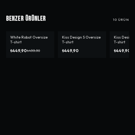
Benzer Ürünler
10
ÜRÜN
White Robot Oversize
Kiss Design S Oversize
Kiss Design
-%
10
T-shirt
T-shirt
T-shirt
₺449,90
₺449,90
₺449,90
₺499,90