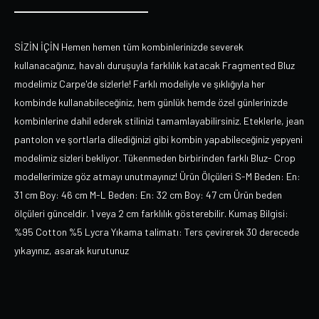
SİZİN İÇİN Hemen hemen tüm kombinlerinizde severek
kullanacağınız, havalı duruşuyla farklılık katacak Fragmented Bluz
modelimiz Carpe'de sizlerle! Farklı modeliyle ve şıklığıyla her
kombinde kullanabileceğiniz, hem günlük hemde özel günlerinizde
kombinlerine dahil ederek stilinizi tamamlayabilirsiniz. Eteklerle, jean
pantolon ve şortlarla dilediğinizi gibi kombin yapabileceğiniz yepyeni
modelimiz sizleri bekliyor. Tükenmeden birbirinden farklı Bluz- Crop
modellerimize göz atmayı unutmayınız! Ürün Ölçüleri S-M Beden: En:
31 cm Boy: 46 cm M-L Beden: En: 32 cm Boy: 47 cm Ürün beden
ölçüleri günceldir. 1 veya 2 cm farklılık gösterebilir. Kumaş Bilgisi:
%95 Cotton %5 Lycra Yıkama talimatı: Ters çevirerek 30 derecede
yıkayınız, asarak kurutunuz