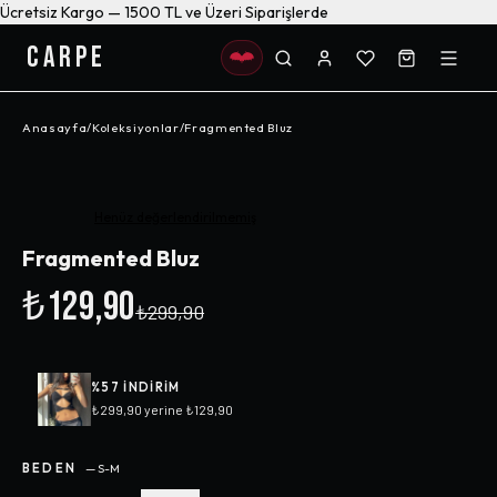
Ücretsiz Kargo — 1500 TL ve Üzeri Siparişlerde
CARPE
Anasayfa
/
Koleksiyonlar
/
Fragmented Bluz
-%
57
Henüz değerlendirilmemiş
Fragmented Bluz
₺129,90
₺299,90
%
57
INDIRIM
₺299,90
yerine
₺129,90
BEDEN
—
S-M