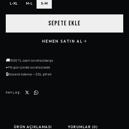
L-XL
M-L
S-M
SEPETE EKLE
HEMEN SATIN AL
🚚
1500 TL üzeri ücretsiz kargo
↩
14 gün içinde ücretsiz iade
🔒
Güvenli ödeme — SSL şifreli
PAYLAŞ:
ÜRÜN AÇIKLAMASI
YORUMLAR (0)