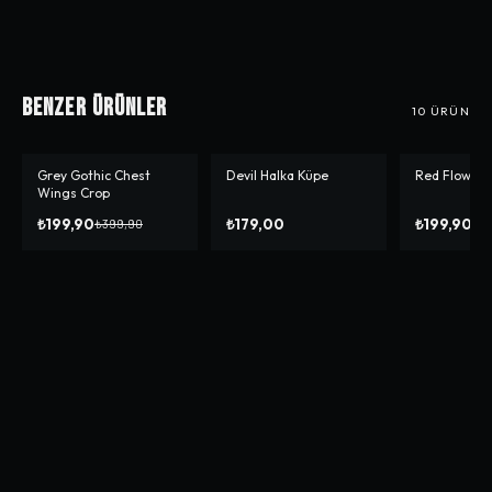
Benzer Ürünler
10
ÜRÜN
Grey Gothic Chest
Devil Halka Küpe
Red Flower 
-%
50
-%
50
Wings Crop
₺199,90
₺179,00
₺199,90
₺399,90
₺3