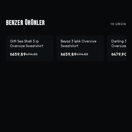
Benzer Ürünler
10
ÜRÜN
Gift Sea Shell 3 ip
Beyaz 3 İplik Oversive
Darling 3 ipl
-%
8
-%
8
-%
33
Oversize Sweatshirt
Sweatshirt
Oversize Sw
₺659,89
₺659,89
₺479,90
₺714,89
₺714,89
₺71