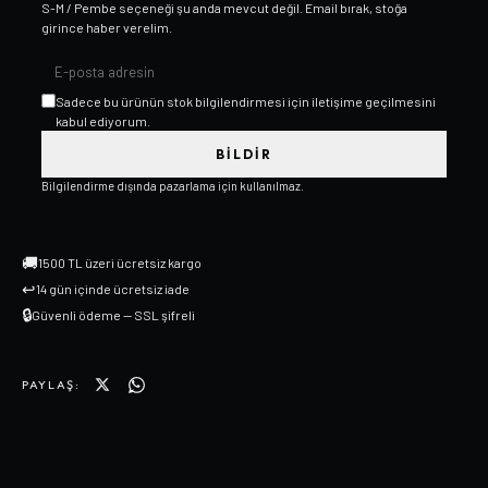
S-M / Pembe
seçeneği şu anda mevcut değil. Email bırak, stoğa
girince haber verelim.
Sadece bu ürünün stok bilgilendirmesi için iletişime geçilmesini
kabul ediyorum.
BILDIR
Bilgilendirme dışında pazarlama için kullanılmaz.
🚚
1500 TL üzeri ücretsiz kargo
↩
14 gün içinde ücretsiz iade
🔒
Güvenli ödeme — SSL şifreli
PAYLAŞ: