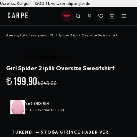
Ücretsiz Kargo — 1500 TL ve Üzeri Siparişlerde
CARPE
Anasayfa
/
Koleksiyonlar
/
Gırl Spider 2 iplik Oversize Sweatshirt
-%
69
Henüz değerlendirilmemiş
Gırl Spider 2 iplik Oversize Sweatshirt
₺199,90
₺649,90
%
69
INDIRIM
₺649,90
yerine
₺199,90
TÜKENDI — STOĞA GIRINCE HABER VER