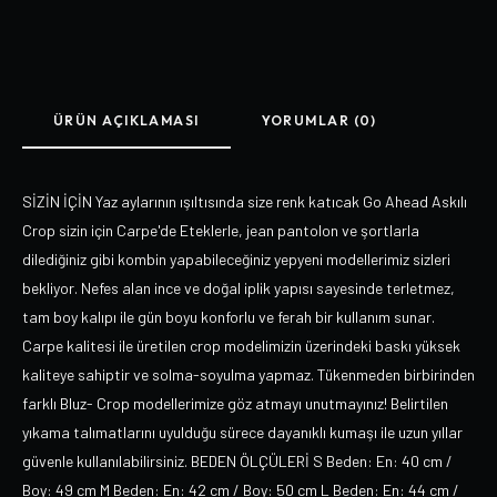
ÜRÜN AÇIKLAMASI
YORUMLAR (0)
SİZİN İÇİN Yaz aylarının ışıltısında size renk katıcak Go Ahead Askılı
Crop sizin için Carpe'de Eteklerle, jean pantolon ve şortlarla
dilediğiniz gibi kombin yapabileceğiniz yepyeni modellerimiz sizleri
bekliyor. Nefes alan ince ve doğal iplik yapısı sayesinde terletmez,
tam boy kalıpı ile gün boyu konforlu ve ferah bir kullanım sunar.
Carpe kalitesi ile üretilen crop modelimizin üzerindeki baskı yüksek
kaliteye sahiptir ve solma-soyulma yapmaz. Tükenmeden birbirinden
farklı Bluz- Crop modellerimize göz atmayı unutmayınız! Belirtilen
yıkama talımatlarını uyulduğu sürece dayanıklı kumaşı ile uzun yıllar
güvenle kullanılabilirsiniz. BEDEN ÖLÇÜLERİ S Beden: En: 40 cm /
Boy: 49 cm M Beden: En: 42 cm / Boy: 50 cm L Beden: En: 44 cm /