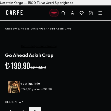
Ücretsiz Kargo — 1500 TL ve Üzeri Siparişlerde
CARPE
Anasayfa
/
Koleksiyonlar
/
Go Ahead Askılı Crop
-%
20
Henüz değerlendirilmemiş
Go Ahead Askılı Crop
₺199,90
₺249,90
%
20
INDIRIM
₺249,90
yerine
₺199,90
BEDEN
—
S