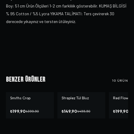
Boy: 51 cm Ürün Ölçüleri 1-2 cm farklılık gösterebilir. KUMAŞ BİLGİSİ
% 95 Cotton / %5 Lycra YIKAMA TALİMATI: Ters çevirerek 30
derecede yıkayınız ve tersten ütüleyiniz.
Benzer Ürünler
10
ÜRÜN
Smıths Crop
Straplez Tül Bluz
Red Flower 
-%
50
-%
70
-%
50
₺199,90
₺149,90
₺199,90
₺399,90
₺499,90
₺3