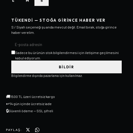
L
M
S
TÜKENDI — STOĞA GIRINCE HABER VER
S / Siyah
seçeneği şu anda mevcut değil. Email bırak, stoğa girince
haber verelim.
Sadece bu ürünün stok bilgilendirmesi için iletişime geçilmesini
kabul ediyorum.
BILDIR
Bilgilendirme dışında pazarlama için kullanılmaz.
🚚
1500 TL üzeri ücretsiz kargo
↩
14 gün içinde ücretsiz iade
🔒
Güvenli ödeme — SSL şifreli
PAYLAŞ: