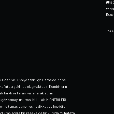
🚚
150
↩
14 
🔒
Güve
PAYL
oat Skull Kolye senin için Carpe'de. Kolye
 kafatası şeklinde oluşmaktadır. Kombinlerin
 farklı ve tarzını yansıtarak stilini
mize göz atmayı unutma! KULLANIM ÖNERİLERİ
ler ile temas etmemesine dikkat edilmelidir.
llandıktan sonra bir kese ya da bir kutuda muhafaza