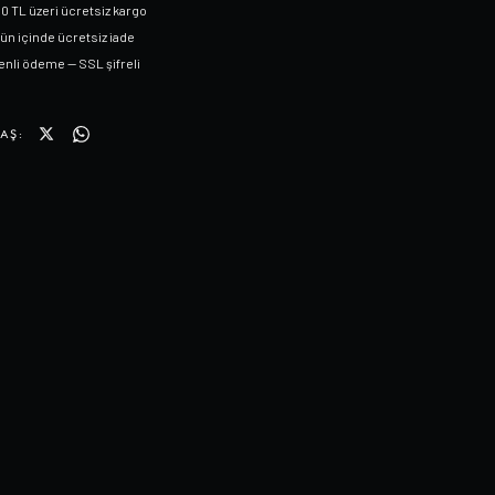
0 TL üzeri ücretsiz kargo
gün içinde ücretsiz iade
nli ödeme — SSL şifreli
AŞ: