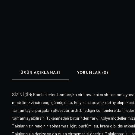
ÜRÜN AÇIKLAMASI
YORUMLAR (0)
SİZİN İÇİN; Kombinlerine bambaşka bir hava katarak tamamlayacak G
modelimiz zincir rengi gümüş olup, kolye ucu boynuz detay olup, keçi
tamamlayıcı parçaları aksesuarlardır.Dilediğin kombinlere dahil ederek
tamamlayabilirsin. Tükenmeden birbirinden farklı Kolye modelleri
Takılarınızın renginin solmaması için; parfüm, su, krem gibi dış etken
Takılarınızla denize ya da duşa girmemenizi öneririz. Takılarınızı ku