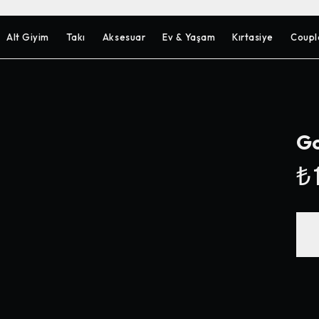
Alt Giyim
Takı
Aksesuar
Ev & Yaşam
Kırtasiye
Coupl
Go
₺1