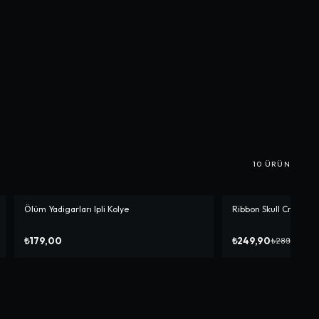
10
ÜRÜN
Ölüm Yadigarları Ipli Kolye
Ribbon Skull Crop
-%
14
₺179,00
₺249,90
₺289,90