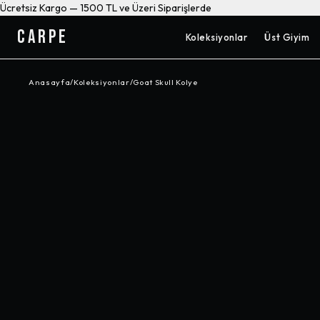
Ücretsiz Kargo — 1500 TL ve Üzeri Siparişlerde
CARPE
Koleksiyonlar
Üst Giyim
Anasayfa
/
Koleksiyonlar
/
Goat Skull Kolye