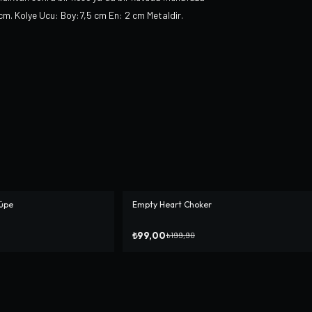
cm. Kolye Ucu: Boy:7,5 cm En: 2 cm Metaldir.
Küpe
Empty Heart Choker
-%
50
₺99,00
₺199,90