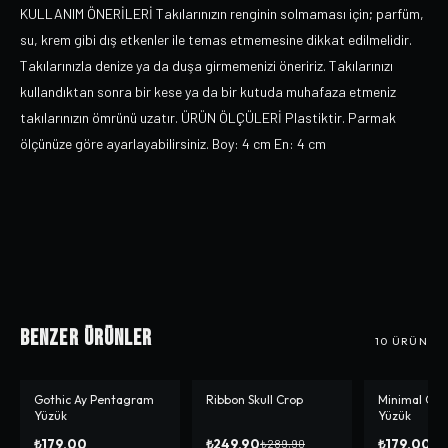
KULLANIM ÖNERİLERİ Takılarınızın renginin solmaması için; parfüm,
su, krem gibi dış etkenler ile temas etmemesine dikkat edilmelidir.
Takılarınızla denize ya da duşa girmemenizi öneririz. Takılarınızı
kullandıktan sonra bir kese ya da bir kutuda muhafaza etmeniz
takılarınızın ömrünü uzatır. ÜRÜN ÖLÇÜLERİ Plastiktir. Parmak
ölçünüze göre ayarlayabilirsiniz. Boy: 4 cm En: 4 cm
Benzer Ürünler
10
ÜRÜN
Gothic Ay Pentagram
Ribbon Skull Crop
Minimal Cha
-%
14
Yüzük
Yüzük
₺179,00
₺249,90
₺179,00
₺289,90