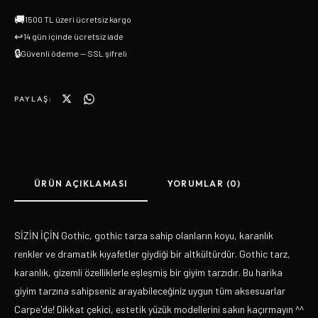
🚚
1500 TL üzeri ücretsiz kargo
↩
14 gün içinde ücretsiz iade
🔒
Güvenli ödeme — SSL şifreli
PAYLAŞ:
ÜRÜN AÇIKLAMASI
YORUMLAR (0)
SİZİN İÇİN Gothic, gothic tarza sahip olanların koyu, karanlık
renkler ve dramatik kıyafetler giydiği bir altkültürdür. Gothic tarz,
karanlık, gizemli özelliklerle eşleşmiş bir giyim tarzıdır. Bu harika
giyim tarzına sahipseniz arayabileceğiniz uygun tüm aksesuarlar
Carpe'de! Dikkat çekici, estetik yüzük modellerini sakın kaçırmayın ^^