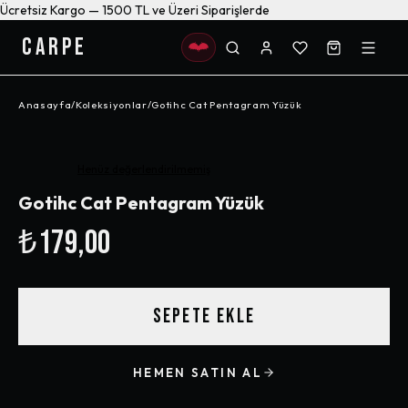
Ücretsiz Kargo — 1500 TL ve Üzeri Siparişlerde
CARPE
Anasayfa
/
Koleksiyonlar
/
Gotihc Cat Pentagram Yüzük
Henüz değerlendirilmemiş
Gotihc Cat Pentagram Yüzük
₺179,00
SEPETE EKLE
HEMEN SATIN AL