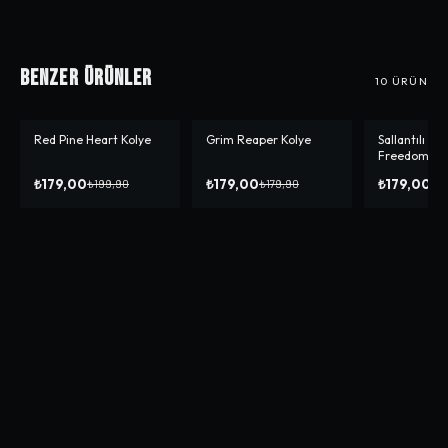
Benzer Ürünler
10
ÜRÜN
Red Pine Heart Kolye
Grim Reaper Kolye
Sallantılı An
-%
10
-%
1
-%
10
Freedom Ta
₺179,00
₺179,00
₺179,00
₺199,90
₺179,90
₺1