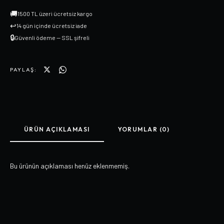
🚚
1500 TL üzeri ücretsiz kargo
↩
14 gün içinde ücretsiz iade
🔒
Güvenli ödeme — SSL şifreli
PAYLAŞ:
ÜRÜN AÇIKLAMASI
YORUMLAR (0)
Bu ürünün açıklaması henüz eklenmemiş.