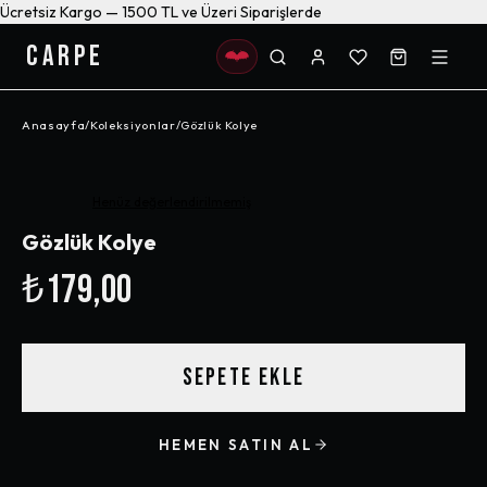
Ücretsiz Kargo — 1500 TL ve Üzeri Siparişlerde
CARPE
Anasayfa
/
Koleksiyonlar
/
Gözlük Kolye
Henüz değerlendirilmemiş
Gözlük Kolye
₺179,00
SEPETE EKLE
HEMEN SATIN AL