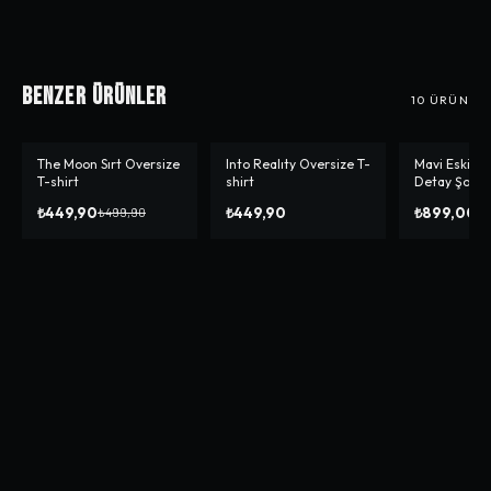
Benzer Ürünler
10
ÜRÜN
The Moon Sırt Oversize
Into Realıty Oversize T-
Mavi Eskitm
-%
10
-%
10
T-shirt
shirt
Detay Şort
₺449,90
₺449,90
₺899,00
₺499,90
₺9