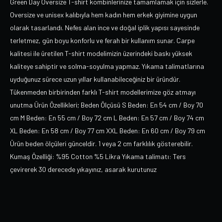
Green Day Oversize T-shirt kombinlerinize tamamlamak için sizlerle.
Oversize ve unisex kalıbıyla hem kadın hem erkek giyimine uygun
olarak tasarlandı. Nefes alan ince ve doğal iplik yapısı sayesinde
terletmez, gün boyu konforlu ve ferah bir kullanım sunar. Carpe
kalitesi ile üretilen T-shirt modelimizin üzerindeki baskı yüksek
kaliteye sahiptir ve solma-soyulma yapmaz. Yıkama talimatlarına
uyduğunuz sürece uzun yıllar kullanabileceğiniz bir üründür.
Tükenmeden birbirinden farklı T-shirt modellerimize göz atmayı
unutma Ürün Özellikleri; Beden Ölçüsü S Beden: En 54 cm / Boy 70
cm M Beden: En 55 cm / Boy 72 cm L Beden: En 57 cm / Boy 74 cm
XL Beden: En 58 cm / Boy 77 cm XXL Beden: En 60 cm / Boy 79 cm
Ürün beden ölçüleri günceldir. 1 veya 2 cm farklılık gösterebilir.
Kumaş Özelliği: %95 Cotton %5 Likra Yıkama talimatı: Ters
çevirerek 30 derecede yıkayınız, asarak kurutunuz