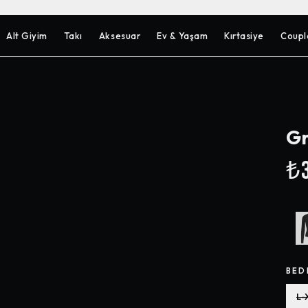
Alt Giyim
Takı
Aksesuar
Ev & Yaşam
Kırtasiye
Coupl
Gr
₺3
BED
L-