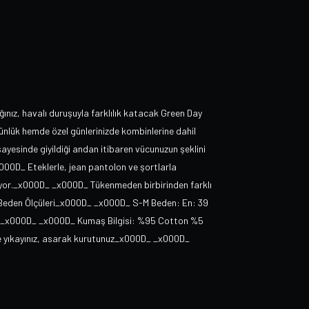
ız, havalı duruşuyla farklılık katacak Green Day
lük hemde özel günlerinizde kombinlerine dahil
ayesinde giyildiği andan itibaren vücunuzun şeklini
000D_ Eteklerle, jean pantolon ve şortlarla
kliyor._x000D_ _x000D_ Tükenmeden birbirinden farklı
Beden Ölçüleri_x000D_ _x000D_ S-M Beden: En: 39
m_x000D_ _x000D_ Kumaş Bilgisi: %95 Cotton %5
e yıkayınız, asarak kurutunuz_x000D_ _x000D_