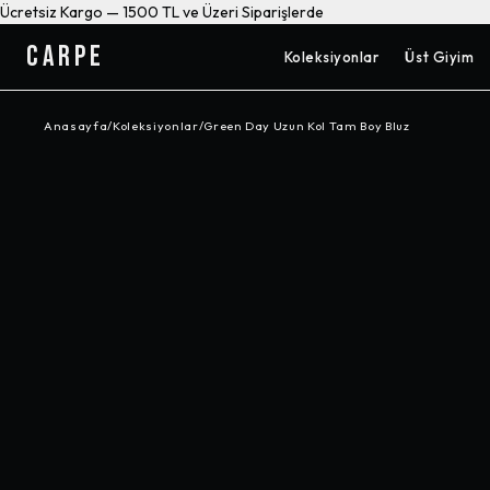
Ücretsiz Kargo — 1500 TL ve Üzeri Siparişlerde
CARPE
Koleksiyonlar
Üst Giyim
Anasayfa
/
Koleksiyonlar
/
Green Day Uzun Kol Tam Boy Bluz
-%
25