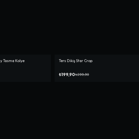
ay Tasma Kolye
Ters Dikiş Star Crop
-%
33
₺199,90
₺299,90