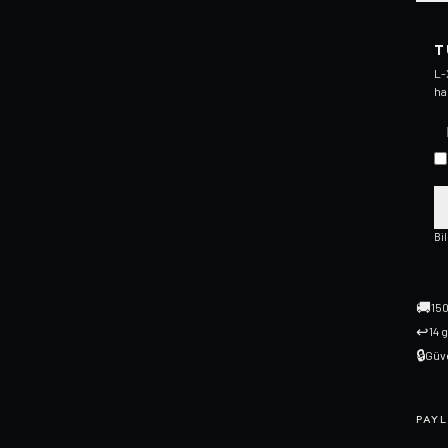
T
L-
ha
Bi
🚚
150
↩
14 
🔒
Güve
PAYL