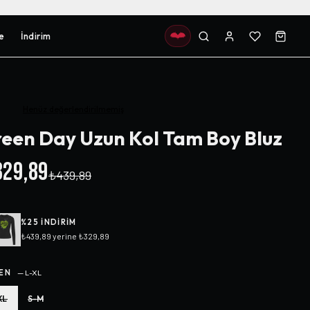
e
İndirim
Henüz değerlendirilmemiş
een Day Uzun Kol Tam Boy Bluz
29,89
₺439,89
%
25
INDIRIM
₺439,89
yerine
₺329,89
EN
—
L-XL
XL
S-M