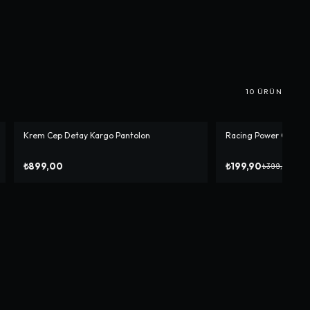
10
ÜRÜN
Krem Cep Detay Kargo Pantolon
Racing Power Crop
-%
50
₺899,00
₺199,90
₺399,90