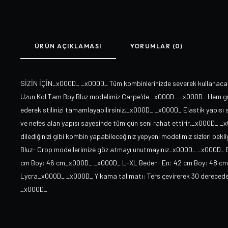
ÜRÜN AÇIKLAMASI
YORUMLAR (0)
SİZİN İÇİN_x000D_ _x000D_ Tüm kombinlerinizde severek kullanacağın
Uzun Kol Tam Boy Bluz modelimiz Carpe'de _x000D_ _x000D_ Hem gün
ederek stilinizi tamamlayabilirsiniz._x000D_ _x000D_ Elastik yapısı s
ve nefes alan yapısı sayesinde tüm gün seni rahat ettirir._x000D_ _x
dilediğinizi gibi kombin yapabileceğiniz yepyeni modelimiz sizleri be
Bluz- Crop modellerimize göz atmayı unutmayınız_x000D_ _x000D_ 
cm Boy: 46 cm_x000D_ _x000D_ L-XL Beden: En: 42 cm Boy: 48 c
Lycra_x000D_ _x000D_ Yıkama talimatı: Ters çevirerek 30 dereced
_x000D_