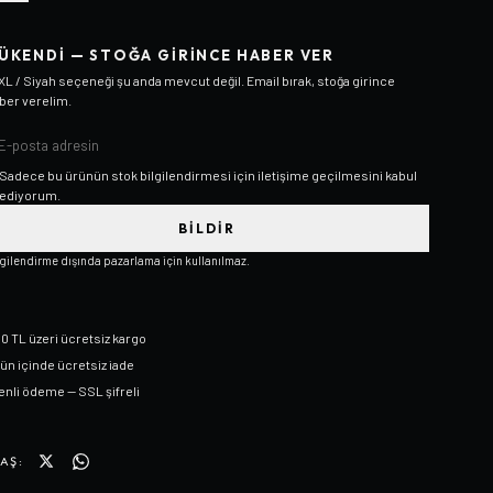
ÜKENDI — STOĞA GIRINCE HABER VER
XL / Siyah
seçeneği şu anda mevcut değil. Email bırak, stoğa girince
ber verelim.
Sadece bu ürünün stok bilgilendirmesi için iletişime geçilmesini kabul
ediyorum.
BILDIR
lgilendirme dışında pazarlama için kullanılmaz.
0 TL üzeri ücretsiz kargo
gün içinde ücretsiz iade
nli ödeme — SSL şifreli
AŞ: