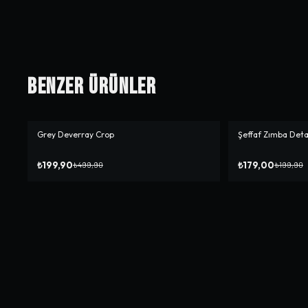
Benzer Ürünler
Grey Deverray Crop
Şeffaf Zımba Det
-%
60
-%
10
₺199,90
₺179,00
₺499,90
₺199,90