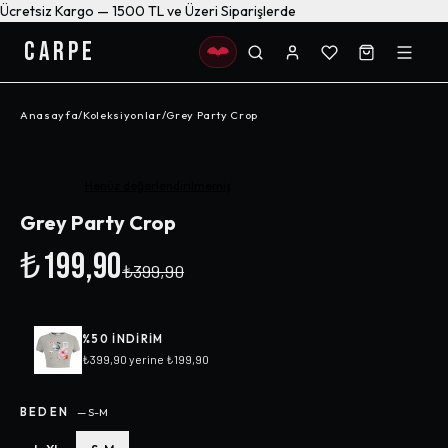
Ücretsiz Kargo — 1500 TL ve Üzeri Siparişlerde
CARPE
Anasayfa
/
Koleksiyonlar
/
Grey Party Crop
-%
50
Henüz değerlendirilmemiş
Grey Party Crop
₺199,90
₺399,90
%
50
INDIRIM
₺399,90
yerine
₺199,90
BEDEN
—
S-M