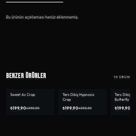
Bu ürünün açıklaması henüz eklenmemiş.
Benzer Ürünler
10
ÜRÜN
Sweet As Crop
Ters Dikiş Hypnosis
Ters Dikiş G
-%
50
-%
50
-%
50
Crop
Butterfly Cr
₺199,90
₺199,90
₺199,90
₺399,90
₺399,90
₺3