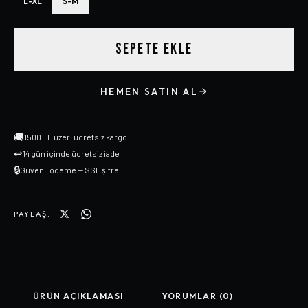
L-XL
S-M
SEPETE EKLE
HEMEN SATIN AL
🚚
1500 TL üzeri ücretsiz kargo
↩
14 gün içinde ücretsiz iade
🔒
Güvenli ödeme — SSL şifreli
PAYLAŞ:
ÜRÜN AÇIKLAMASI
YORUMLAR (0)