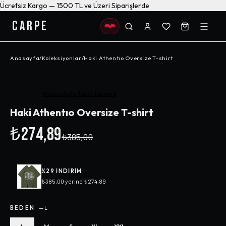
Ücretsiz Kargo — 1500 TL ve Üzeri Siparişlerde
CARPE
Anasayfa
/
Koleksiyonlar
/
Haki Athentıo Oversize T-shirt
-%
29
Henüz değerlendirilmemiş
Haki Athentıo Oversize T-shirt
₺274,89
₺385,00
%
29
INDIRIM
₺385,00
yerine
₺274,89
BEDEN
—
L