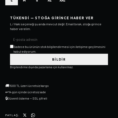
L
M
S
XL
XXL
TÜKENDI — STOĞA GIRINCE HABER VER
L / Haki
seçeneği şu anda mevcut değil. Email bırak, stoğa girince
haber verelim.
Sadece bu ürünün stok bilgilendirmesi için iletişime geçilmesini
kabul ediyorum.
BILDIR
Bilgilendirme dışında pazarlama için kullanılmaz.
🚚
1500 TL üzeri ücretsiz kargo
↩
14 gün içinde ücretsiz iade
🔒
Güvenli ödeme — SSL şifreli
PAYLAŞ: