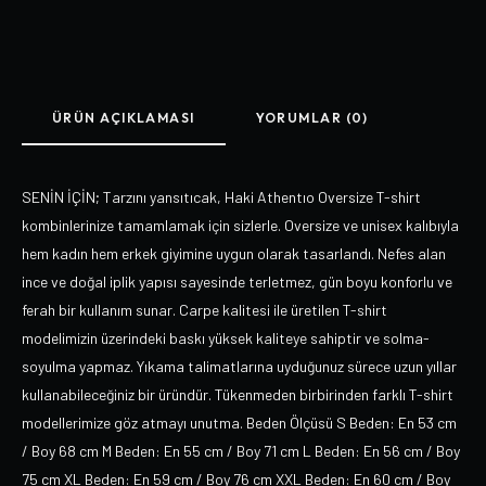
ÜRÜN AÇIKLAMASI
YORUMLAR (0)
SENİN İÇİN; Tarzını yansıtıcak, Haki Athentıo Oversize T-shirt
kombinlerinize tamamlamak için sizlerle. Oversize ve unisex kalıbıyla
hem kadın hem erkek giyimine uygun olarak tasarlandı. Nefes alan
ince ve doğal iplik yapısı sayesinde terletmez, gün boyu konforlu ve
ferah bir kullanım sunar. Carpe kalitesi ile üretilen T-shirt
modelimizin üzerindeki baskı yüksek kaliteye sahiptir ve solma-
soyulma yapmaz. Yıkama talimatlarına uyduğunuz sürece uzun yıllar
kullanabileceğiniz bir üründür. Tükenmeden birbirinden farklı T-shirt
modellerimize göz atmayı unutma. Beden Ölçüsü S Beden: En 53 cm
/ Boy 68 cm M Beden: En 55 cm / Boy 71 cm L Beden: En 56 cm / Boy
75 cm XL Beden: En 59 cm / Boy 76 cm XXL Beden: En 60 cm / Boy